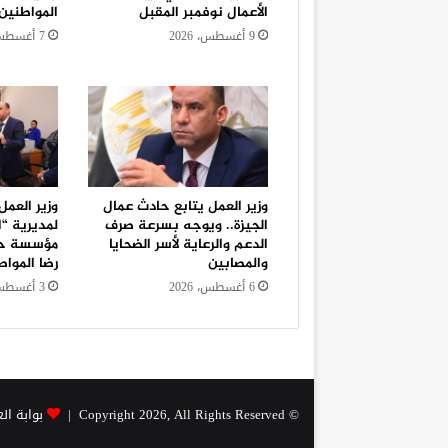
الأعمال نوفمبر المقبل
المواطنين
9 أغسطس، 2026
7 أغسطس، 2026
وزير العمل يتابع حادث عمال
وزير العمل
الجيزة.. ويوجه بسرعة صرف
لمديرية “ا
الدعم والرعاية لأسر الضحايا
مؤسسة حك
والمصابين
رضا المواط
6 أغسطس، 2026
3 أغسطس، 2026
© Copyright 2026, All Rights Reserved |
بوابة ال