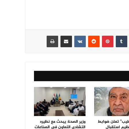
نكدإن
‏Tumblr
بينتيريست
‏Reddit
‏VKontakte
مشاركة عبر البريد
طباعة
يب” تعلن ضوابط
وزير الصحة يبحث مع نظيره
ظيم استقبال
التشادي التعاون في الصناعات