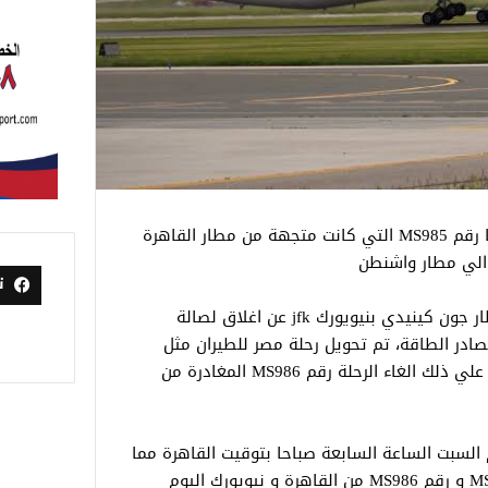
أعلنت مصر للطيران عن تحويل مسار رحلتها رقم MS985 التي كانت متجهة من مطار القاهرة
ت
وقالت مصر للطيران انه بناء علي إعلان مطار جون كينيدي بنيويورك jfk عن اغلاق لصالة
ادر الطاقة، تم تحويل رحلة مصر للطيران مثل
العديد من طائرات الشركات الاخري و ترتب علي ذلك الغاء الرحلة رقم MS986 المغادرة من
 السبت الساعة السابعة صباحا بتوقيت القاهرة مما
أدي الي الغاء رحلة مصر للطيران رقم MS985 و رقم MS986 من القاهرة و نيويورك اليوم