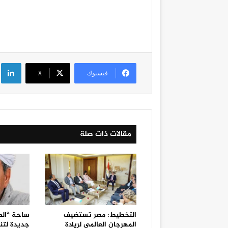
لي
فيسبوك
‫X
مقالات ذات صلة
التخطيط: مصر تستضيف
ساحة “الط
المهرجان العالمي لريادة
جديدة لتن