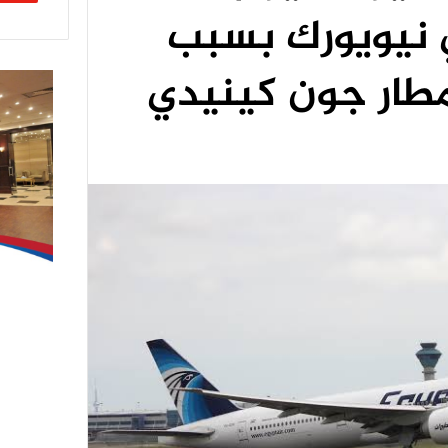
 نيويورك بسبب
ار جون كينيدي