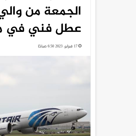
الجمعة من والي
عطل فني في مط
17 فبراير، 2023 6:50 صباحًا