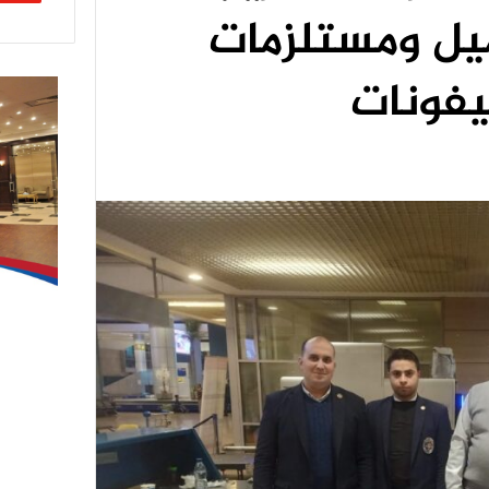
ل ومستلزمات
يفونات