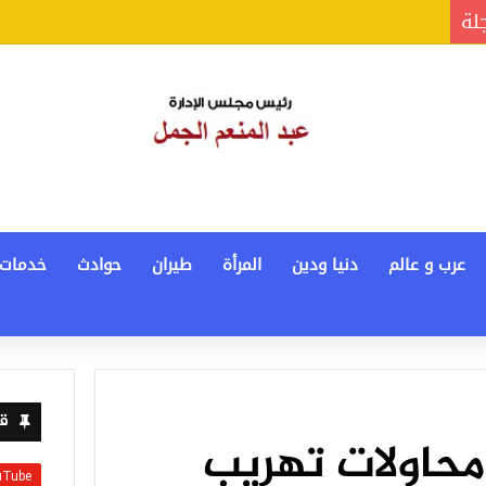
جلة
عرب و عالم
دنيا ودين
المرأة
طيران
حوادث
خدمات
قن
حباط تهريب 3 محاولات تهريب