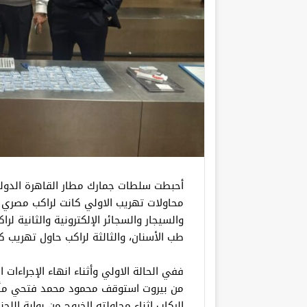
أحبطت سلطات جمارك مطار القاهرة الدولي
محاولات تهريب الاولي كانت لراكب مصري
والسيجار والسجائر الإلكترونية والثانية 
طب الأسنان، والثالثة لراكب حاول تهريب ك
ففي الحالة الاولي وأثناء انهاء الإجراءات
من بيروت استوقف محمود محمد فتحي مأمور
الركاب اثناء محاولته الخروج من بوابة اللج