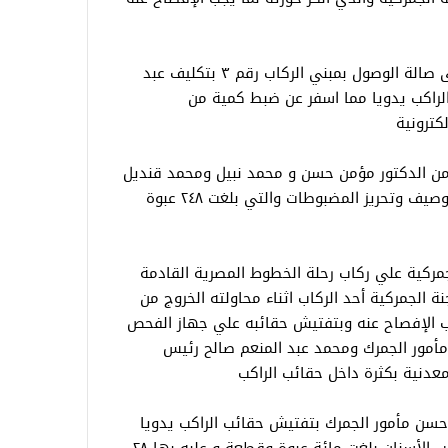
قام إبراهيم عامر مدير الحركة المشرف على صالة الوصول بمبني الركاب رقم ٣ بتكليف عبد
لراكب يدويا مما اسفر عن ضبط كمية من
كترونية
 من الدكتور مؤمن حسن و محمد نبيل ومحمد قنديل
و هيثم رجب ومحمد فتح الله لعد وجرد وتوصيف وتحريز المضبوطات والتي بلغت ٢٤٨ عبوة
 الجمركية علي ركاب رحلة الخطوط المصرية القادمة
الجمركية أحد الركاب اثناء محاولته الخروج من
يجب الإفصاح عنه وبتفتيش حقائبه علي جهاز الفحص
مأمور الجمرك ومحمد عبد المنعم صالح رئيس
عدنية بكثرة داخل حقائب الراكب
 حسن مأمور الجمرك بتفتيش حقائب الراكب يدويا