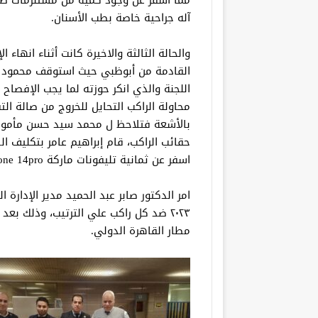
آله جراحية خاصة بطب الأسنان.
والحالة الثالثة والاخيرة كانت أثناء انهاء
القادمة من أبوظبي حيث استوقف محمود فتح
اللجنة والذي انكر حوزته لما يجب الإفصاح ع
محاولة الراكب التحايل للخروج من صالة 
بالأشعة فتلاحظ ل محمد سيد حسن مأمور ا
حقائب الراكب، قام إبراهيم عامر بتكليف 
اسفر عن ثمانية تليفونات ماركة iphone 14pro .
٢٠٢٣ ضد كل راكب علي الترتيب، وذلك ب
مطار القاهرة الدولي.