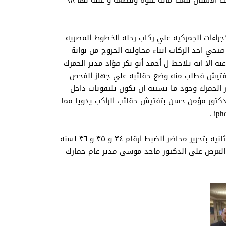
مما اسفر عن وجود كمية من مستلزمات طب الأسنان بلغت مائة عبوة وقطعة و علبه بها ٢٨
 الإجراءات الجمركية علي ركاب رحلة الخطوط المصرية
ي احد الركاب اثناء محاولته الخروج من بوابة
نه الا انه تلاحظ ل أحمد أبو بكر فؤاد مدير الجمرك
التفتيش فطلب منه وضع حقائبة علي جهاز الفحص
لجمرك وجود ما يشتبه ان يكون تليفونات داخل
الدكتور مؤمن حسن بتفتيش حقائب الراكب يدويا مما
امر الدكتور صابر عبد الحميد مدير الإدارة الثانية بتحرير محاضر الضبط ارقام ٣٤ و ٣٥ و ٣٦ لسنة
عد العرض علي الدكتور ماجد موسي مدير عام جمارك