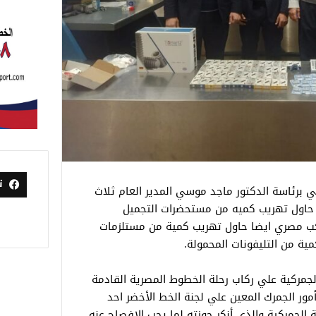
ت
 برئاسة الدكتور ماجد موسي المدير العام ثلاث
 حاول تهريب كميه من مستحضرات التجميل
لراكب مصري ايضا حاول تهريب كمية من مستلزمات
مية من التليفونات المحمولة.
 الجمركية علي ركاب رحلة الخطوط المصرية القادمة
 الجمرك المعين علي لجنة الخط الأخضر احد
نة الجمركية والذي أنكر حوزته لما يجب الإفصاح عنه