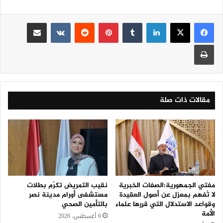
لينكدإن
‏Tumblr
بينتيريست
‏Reddit
‏VKontakte
مشاركة عبر البريد
طباعة
مقالات ذات صلة
مفتي الجمهورية:الصفات الخبرية
نقيب التمريض تكرّم بطلات
لا تُفهم بمعزل عن أصول العقيدة
مستشفى أورام مدينة نصر
وقواعد الاستدلال التي قررها علماء
بالتأمين الصحي
الأمة
6 أغسطس، 2026