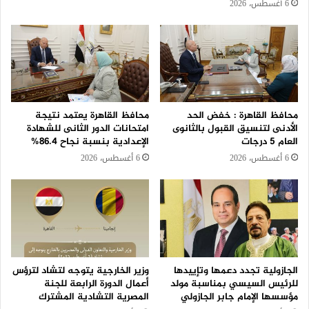
6 أغسطس، 2026
محافظ القاهرة : خفض الحد
محافظ القاهرة يعتمد نتيجة
الأدنى لتنسيق القبول بالثانوى
امتحانات الدور الثانى للشهادة
العام 5 درجات
الإعدادية بنسبة نجاح 86.4%
6 أغسطس، 2026
6 أغسطس، 2026
الجازولية تجدد دعمها وتإييدها
وزير الخارجية يتوجه لتشاد لترؤس
للرئيس السيسي بمناسبة مولد
أعمال الدورة الرابعة للجنة
مؤسسها الإمام جابر الجازولي
المصرية التشادية المشترك