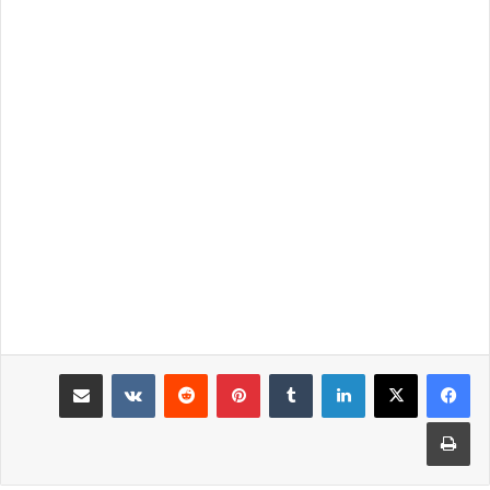
لينكدإن
‏Tumblr
بينتيريست
‏Reddit
‏VKontakte
مشاركة عبر البريد
طباعة