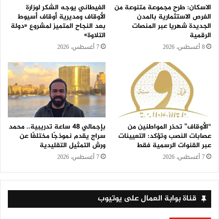
الاسكان: طرح مجموعة متنوعة من
الغيطاني يوجه الشكر لوزارة
الفرص الاستثمارية بالمدن
الأوقاف ومديرية أوقاف أسيوط
الجديدة شهريا عبر المنصات
بعد النجاح المتميز لمشروع «دولة
الرقمية
التلاوة»
8 أغسطس، 2026
7 أغسطس، 2026
“الأوقاف” تحذر المواطنين من
بإجمالي 48 ساعة تدريبية.. محمد
عصابات النصب وتؤكد: التعيينات
سراج يقدم نموذجًا مختلفًا عن
عبر القنوات الرسمية فقط
ورش التمثيل التقليدية
7 أغسطس، 2026
7 أغسطس، 2026
قناة بوابة العمال على يوتيوب