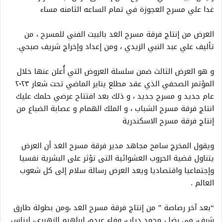
غدا علي مسرح العجوزة في تمام الساعه الثامنه مساء
العرض من إنتاج فرقة مسرح الغد بالبيت الفني للمسرح ، من
تأليف علي عبد النبي الزيدي ، ومن إعداد وإخراج شريف صبحي.
و هو العرض الثالث ضمن سلسلة العروض التي أُعلن عنها خلال
المؤتمر الصحفي الذي عقد مطلع يناير الماضي تحت شعار ٢٠٢٣
عام جديد و مسرح جديد ، و ذلك بعد افتتاح عرضي حلمك عليك
انتاج فرقة مسرح الشباب ، و الملك الهمام و عصابة الضباع من
إنتاج فرقة مسرح الاسكندرية
ويقول المخرج سامح مجاهد مدير فرقة مسرح الغد أن العرض
يتناول قضية الحروب العشوائية التى تؤثر على البشرية نفسيا
وإجتماعيا واقتصاديا ويعد العرض رسالة سلام إلى كل شعوب
العالم .
“بعد آخر رصاصة ” من إنتاج فرقة مسرح الغد ،ومن بطولة طارق
شرف، مى رضا ، محمد دياب، وفاء عبده، إبراهيم الزهيرى، ايناس