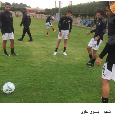
كتب – يسرى غازى