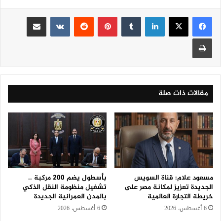
لينكدإن
‏Tumblr
بينتيريست
‏Reddit
‏VKontakte
مشاركة عبر البريد
طباعة
مقالات ذات صلة
مسعود علام: قناة السويس
بأسطول يضم 200 مركبة ..
الجديدة تعزيز لمكانة مصر على
تشغيل منظومة النقل الذكي
خريطة التجارة العالمية
بالمدن العمرانية الجديدة
6 أغسطس، 2026
6 أغسطس، 2026