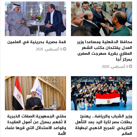
محافظ الدقهلية ومساعدا وزير
قمة مصرية بحرينية في العلمين
العدل يفتتحان مكتب الشهر
6 أغسطس، 2026
العقاري بقرية صهرجت الصغرى
بمركز أجا
6 أغسطس، 2026
وزير الشباب والرياضة.. يهنئ
مفتي الجمهورية:الصفات الخبرية
بطلات مصر لكرة اليد بعد التأهل
لا تُفهم بمعزل عن أصول العقيدة
التاريخي للمربع الذهبي لبطولة
وقواعد الاستدلال التي قررها علماء
العالم
الأمة