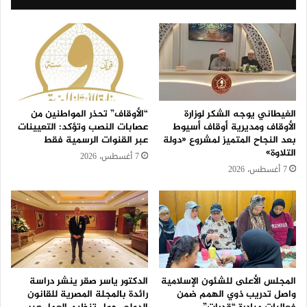
الغيطاني يوجه الشكر لوزارة
“الأوقاف” تحذر المواطنين من
الأوقاف ومديرية أوقاف أسيوط
عصابات النصب وتؤكد: التعيينات
بعد النجاح المتميز لمشروع «دولة
عبر القنوات الرسمية فقط
التلاوة»
7 أغسطس، 2026
7 أغسطس، 2026
المجلس الأعلى للشئون الإسلامية
الدكتور ياسر صقر ينشر دراسة
واصل تدريب ذوي الهمم ضمن
رائدة بالمجلة المصرية للقانون