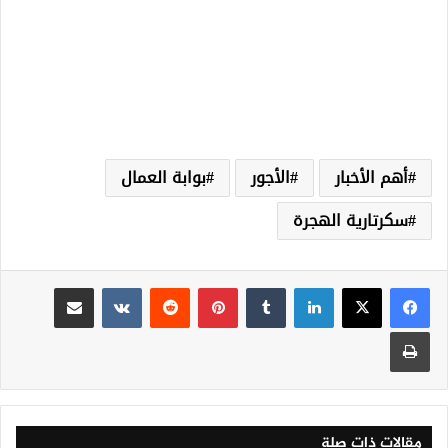
أهم الأخبار
الأجور
بوابة العمال
سكرتارية الهجرة
لينكدإن
‏Tumblr
بينتيريست
‏Reddit
‏VKontakte
مشاركة عبر البريد
طباعة
مقالات ذات صلة