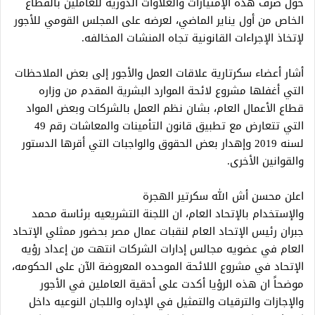
حول صرف هذه الإمتيازات والعلاوات الدوريه للعاملين بالقطاع
الخاص من أول يناير الماضي، لعرضه على المجلس القومي للأجور
لإتخاذ الإجراءات القانونية تجاه المنشات المخالفه.
أشار أعضاء سكرتارية علاقات العمل والأجور إلى بعض الملاحظات
التي أغفلها مشروع لائحة الموارد البشرية المقدم من وزاره
قطاع الأعمال العام، بشان نظم العمل بالشركات وبعض المواد
التي تتعارض مع تطبيق قانون التأمينات والمعاشات رقم 49
لسنه 2019 وإهدار بعض الحقوق والواجبات التي أقرها الدستور
والقوانين الأخرى.
اعلن محسن أش الله سكرتير الهجرة
والإستخدام بالإتحاد العام، ان اللجنة التشريعيه برئاسة محمد
جبران رئيس الإتحاد العام لنقبات عمال مصر بحضور ممثلي الإتحاد
العام في عضويه مجالس إدارات الشركات انتهت من إعداد رؤيه
الإتحاد في مشروع اللائحة الموحده المعروضة الآن على الحكومه،
موضحاً ان هذه الرؤيا أكدت على أحقية العاملين في الأجور
والإجازات والترقيات والتمثيل في الإداره واللجان النوعيه داخل