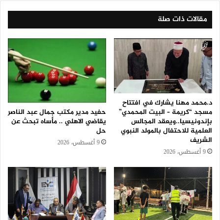
مقالات ذات صلة
د.محمد مهنا يشارك في افتتاح
حفيد مدير مكتب جمال عبد الناصر
مسجد “كريمة – البيت المحمدي”
يقاضي الاهلي .. مأساه تبحث عن
بإندونيسيا..ويعقد المجالس
حل
العلمية للاحتفال بالمولد النبوي
الشريف
9 أغسطس، 2026
9 أغسطس، 2026