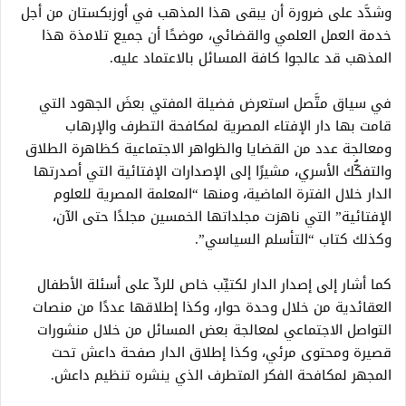
وشدَّد على ضرورة أن يبقى هذا المذهب في أوزبكستان من أجل
خدمة العمل العلمي والقضائي، موضحًا أن جميع تلامذة هذا
المذهب قد عالجوا كافة المسائل بالاعتماد عليه.
في سياق متَّصل استعرض فضيلة المفتي بعضَ الجهود التي
قامت بها دار الإفتاء المصرية لمكافحة التطرف والإرهاب
ومعالجة عدد من القضايا والظواهر الاجتماعية كظاهرة الطلاق
والتفكُّك الأسري، مشيرًا إلى الإصدارات الإفتائية التي أصدرتها
الدار خلال الفترة الماضية، ومنها “المعلمة المصرية للعلوم
الإفتائية” التي ناهزت مجلداتها الخمسين مجلدًا حتى الآن،
وكذلك كتاب “التأسلم السياسي”.
كما أشار إلى إصدار الدار لكتيِّب خاص للردِّ على أسئلة الأطفال
العقائدية من خلال وحدة حوار، وكذا إطلاقها عددًا من منصات
التواصل الاجتماعي لمعالجة بعض المسائل من خلال منشورات
قصيرة ومحتوى مرئي، وكذا إطلاق الدار صفحة داعش تحت
المجهر لمكافحة الفكر المتطرف الذي ينشره تنظيم داعش.