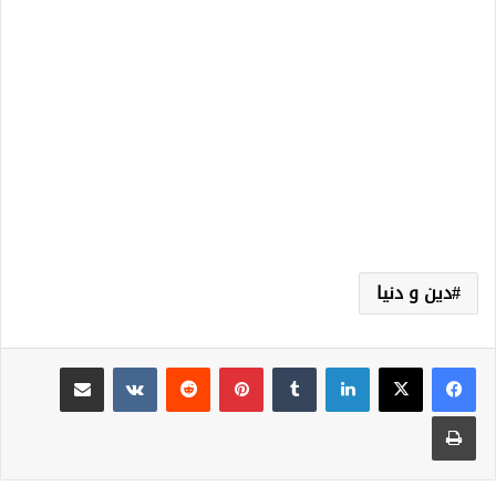
دين و دنيا
لينكدإن
‏Tumblr
بينتيريست
‏Reddit
‏VKontakte
مشاركة عبر البريد
طباعة