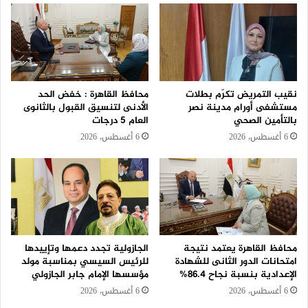
نقيب التمريض تكرّم بطلات
محافظ القاهرة : خفض الحد
مستشفى أورام مدينة نصر
الأدنى لتنسيق القبول بالثانوى
بالتأمين الصحي
العام 5 درجات
6 أغسطس، 2026
6 أغسطس، 2026
محافظ القاهرة يعتمد نتيجة
الجازولية تجدد دعمها وتإييدها
امتحانات الدور الثانى للشهادة
للرئيس السيسي بمناسبة مولد
الإعدادية بنسبة نجاح 86.4%
مؤسسها الإمام جابر الجازولي
6 أغسطس، 2026
6 أغسطس، 2026