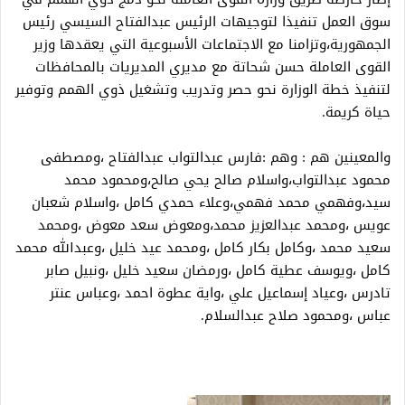
سوق العمل تنفيذا لتوجيهات الرئيس عبدالفتاح السيسي رئيس
الجمهورية،وتزامنا مع الاجتماعات الأسبوعية التي يعقدها وزير
القوى العاملة حسن شحاتة مع مديري المديريات بالمحافظات
لتنفيذ خطة الوزارة نحو حصر وتدريب وتشغيل ذوي الهمم وتوفير
حياة كريمة.
والمعينين هم : وهم :فارس عبدالتواب عبدالفتاح ،ومصطفى
محمود عبدالتواب،واسلام صالح يحي صالح،ومحمود محمد
سيد،وفهمي محمد فهمي،وعلاء حمدي كامل ،واسلام شعبان
عويس ،ومحمد عبدالعزيز محمد،ومعوض سعد معوض ،ومحمد
سعيد محمد ،وكامل بكار كامل ،ومحمد عيد خليل ،وعبدالله محمد
كامل ،ويوسف عطية كامل ،ورمضان سعيد خليل ،ونبيل صابر
تادرس ،وعياد إسماعيل علي ،واية عطوة احمد ،وعباس عنتر
عباس ،ومحمود صلاح عبدالسلام.