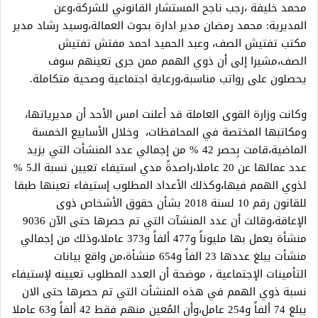
محمد خليفة ،رجب ناجح المستشار القانوني للشركة،وعن
المديرية: محمد رمضان مدير ادارة بحوث العمالة،وسيد رشاد مدير
مكتب تفتيش الصف، وعبد الحميد احمد مفتش تفتيش
الصف،مشيرا إلى أن ذوي الهمم ممن جرى تعينهم سوف
يحصلون على رواتب مناسبة،ورعاية اجتماعية وصحية متكاملة.
وكانت وزارة القوى العاملة قد أعلنت امس الأحد أن مديرياتها،
ومكاتبها المختصة في المحافظات، وخلال الأسابيع الخمسة
الماضية،قامت بِحصر 42 % من إجمالي عدد المنشأت التي يزيد
عدد عمالها عن 20 عاملا،راصدةً مدي استيفاء تعيين نسبة الـ5 %
لذوي الهمم فيها،وكذلك الأعداد المطلوب إستيفاء تعينها طبقا
للقانون رقم 10 لسنة 2018 بشأن حقوق الأشخاص ذوى
الإعاقة،وقالت أن عدد المنشآت التي تم حصرها حتى الآن 9036
منشأة يعمل بها مليوناً و477 ألفاً و373 عاملا،وذلك من إجمالي
منشأت يبلغ عددها 23 الفاً و654 منشأة،من واقع بيانات
التأمينات الإجتماعية ، موضحة أن العدد المطلوب تعيينه لإستيفاء
نسبة ذوي الهمم في هذه المنشأت التي تم حصرها حتى الان
يبلغ 74 ألفاً و254 عامل،وأن المُعين منهم فقط 42 ألفاً و63 عاملا