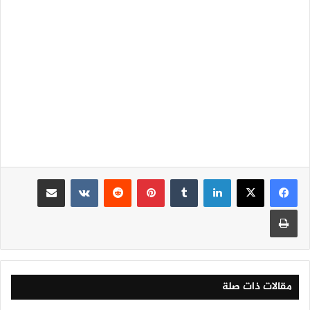
لينكدإن
‏Tumblr
بينتيريست
‏Reddit
‏VKontakte
مشاركة عبر البريد
طباعة
مقالات ذات صلة