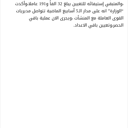
،والمتبقي إستيفائه للتعيين يبلغ 32 الفاً و191 عاملا،وأكدت
“الوزارة” انه على مدار الـ5 أسابيع الماضية تتواصل مديريات
القوى العاملة مع المنشأت ،ويجرى الان عملية باقي
الحصر،وتعيين باقي الاعداد.