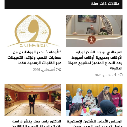
مقالات ذات صلة
الغيطاني يوجه الشكر لوزارة
“الأوقاف” تحذر المواطنين من
الأوقاف ومديرية أوقاف أسيوط
عصابات النصب وتؤكد: التعيينات
بعد النجاح المتميز لمشروع «دولة
عبر القنوات الرسمية فقط
التلاوة»
7 أغسطس، 2026
7 أغسطس، 2026
المجلس الأعلى للشئون الإسلامية
الدكتور ياسر صقر ينشر دراسة
واصل تدريب ذوي الهمم ضمن
رائدة بالمجلة المصرية للقانون