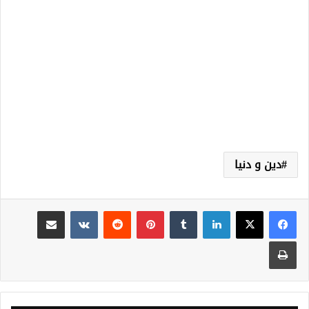
دين و دنيا
لينكدإن
‏Tumblr
بينتيريست
‏Reddit
‏VKontakte
مشاركة عبر البريد
طباعة