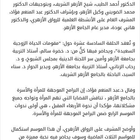
الدكتور أحمد الطيب، شيخ الأزهر الشريف، وبتوجيهات الدكتور
محمد الضويني وكيل الأزهر، وبإشراف الدكتور عبد المنعم فؤاد،
المشرف العام على الأنشطة العلمية للرواق الأزهري، والدكتور
هاني عودة، مدير عام الجامع الأزهر.
و تُعقد الحلقة السادسة عشرة حول: “مقومات الحياة الزوجية
السعيدة”، ويحاضر فيها كلٌّ من: د. خضرة سالم، أستاذ التربية
بجامعة الأزهر وأمين سر اللجنة الدينية بمجلس الشيوخ، و د.
رحاب الزناتي، أستاذ التربية بجامعة الأزهر، ويدير الحوار د. سناء
السيد، الباحثة بالجامع الأزهر الشريف.
وقال د.عبد المنعم فؤاد، إن البرامج الموجهة للمرأة والأسرة
بالجامع الأزهر ، تناقش القضايا التي تهم المرأة وتواجه جميع
مشكلاتها، مؤكدا أن ندوة الأربعاء المقبل ، هي أولى ندوات
الموسم الرابع ضمن البرامج الموجهة للمرأة والأسرة.
وأوضح المشرف على الرواق الأزهري، أن هذا الموسم استكمال
للمواسم الثلاث الماضية وسوف يحاضر فيه نخبة مميزة من