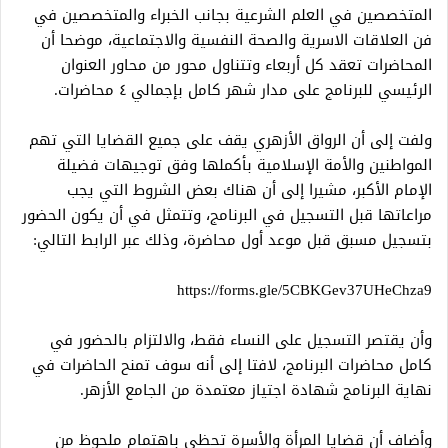
المتخصصين في العلم الشرعية بجانب الخبراء والمتخصصين في
فن العلاقات الاسرية والصحة النفسية والاجتماعية، موضحا أن
المحاضرات تعقد كل أربعاء وتتناول محور من محاور العنوان
الرئيسي للبرنامج على مدار شهر كامل بإجمالي ٤ محاضرات.
ولفت إلى أن الرواق الأزهري يقف على جميع القضايا التي تهم
المواطنين والأمة الإسلامية بأكملها وفق توجيهات فضيلة
الإمام الأكبر، مشيرا إلى أن هناك بعض الشروط التي يجب
مراعاتها قبل التسجيل في البرنامج، وتتمثل في أن يكون الحضور
بتسجيل مسبق قبل موعد أول محاضرة، وذلك عبر الرابط التالي:
https://forms.gle/5CBKGev37UHeChza9
وأن يقتصر التسجيل على النساء فقط، والالتزام بالحضور في
كامل محاضرات البرنامج، لافتا إلى أنه سوف تمنح الحاضرات في
نهاية البرنامج شهادة اجتياز معتمدة من الجامع الأزهر.
وأضاف أن قضايا المرأة والأسرة تحظى باهتمام ملحوظ من