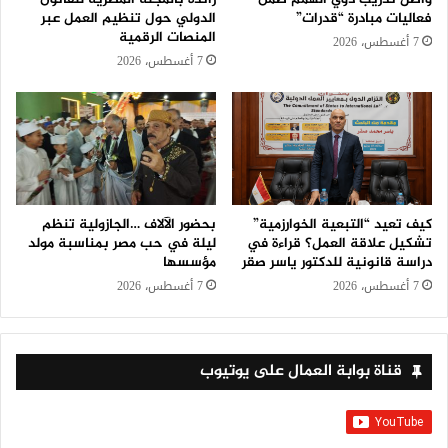
فعاليات مبادرة “قدرات”
الدولي حول تنظيم العمل عبر
المنصات الرقمية
7 أغسطس، 2026
7 أغسطس، 2026
كيف تعيد “التبعية الخوارزمية”
بحضور الآلاف …الجازولية تنظم
تشكيل علاقة العمل؟ قراءة في
ليلة في حب مصر بمناسبة مولد
دراسة قانونية للدكتور ياسر صقر
مؤسسها
7 أغسطس، 2026
7 أغسطس، 2026
قناة بوابة العمال على يوتيوب