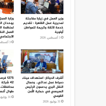
وزير العمل في زيارة مفاجئة
وزارة العم
لمديرية عمل القاهرة : تقديم
يوحدان ال
خدمة لائقة وكريمة للمواطن
لمنظمة الع
أولوية
العمل النق
الاجتماعي
3 أغسطس، 2026
3 أغسطس، 2026
أشرف الدوكار: استهداف ميناء
1275 ف
دمياط عمل عدائي.. وعمال
النقل البري يدعمون الرئيس
محافظات..
السيسي في حماية الأمن
طوال أغ
القومي
31 يوليو، 2026
31 يوليو، 2026