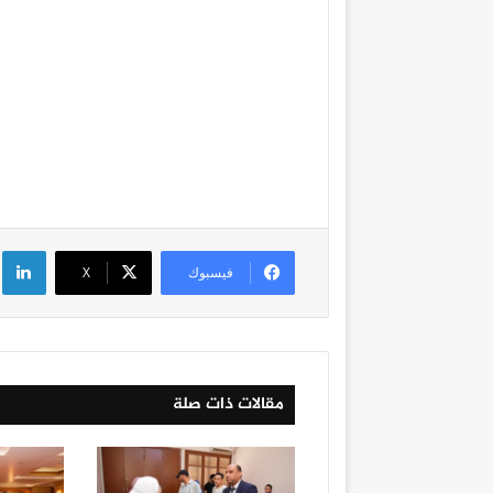
لي
فيسبوك
‫X
مقالات ذات صلة