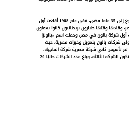
يذكر أن تاريخ البالون الطائر في الأقصر يرجع إلى 35 عاما مضى، ففي عام 1988 أقلعت أول
صر، وقادها وقتها طيارون بريطانيون كانوا يعملون
 أول شركة بالون في مصر، وحملت اسم «بالونزا
ام 1994 بدأ تأسيس أولى شركات بالون بتمويل وخبرات مصرية، حيث
تأسست شركة هدهد سليمان، وفي 2003 تم تأسيس ثاني شركة مصرية شركة الماجيك،
وفي 2005 أُسست سندباد للبالون الطائر لتكون الشركة الثالثة، وبلغ عدد الشركات حاليًا 20