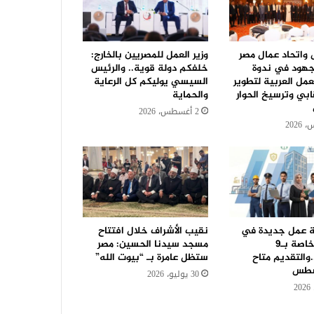
ل واتحاد عمال مصر
وزير العمل للمصريين بالخارج:
جهود في ندوة
خلفكم دولة قوية.. والرئيس
مل العربية لتطوير
السيسي يوليكم كل الرعاية
ابي وترسيخ الحوار
والحماية
2 أغسطس، 2026
رصة عمل جديدة في
نقيب الأشراف خلال افتتاح
42 شركة خاصة بـ9
مسجد سيدنا الحسين: مصر
والتقديم متاح
ستظل عامرة بـ “بيوت الله”
سطس
30 يوليو، 2026