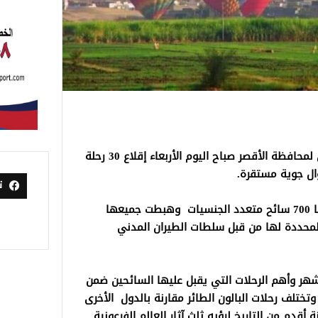
شهد أرض مطار البالون الطائر بالبر الغربي لمحافظة الأقصر صباح اليوم الأربعاء إقلاع 30 رحلة
ال جوية مستقرة.
ت
وأقلع 30 رحلة بالون طائر حملت على متنها 700 سائح متعدد الجنسيات وهبطت جميعها
 المحددة لها من قبل سلطات الطيران المدني
أشهر وأهم الرحلات التي يقبل عليها السائحين ضمن
وتختلف رحلات البالون الطائر مقارنة بالدول الأخرى
قدم من التاريخ لرؤيه ثلث آثار العالم الفرعونية