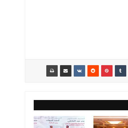
نكدإن
‏Tumblr
بينتيريست
‏Reddit
‏VKontakte
مشاركة عبر البريد
طباعة