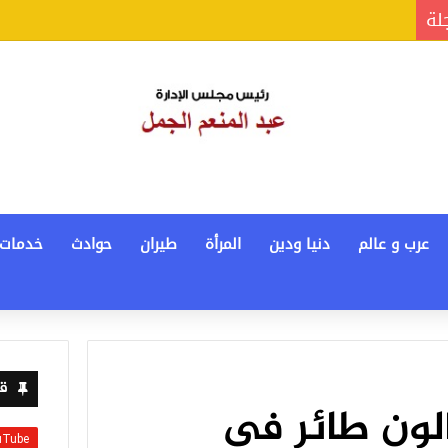
جلة
عرب و عالم
دنيا ودين
المرأة
طيران
حوادث
خدمات
قن
حلة بالون طائر في