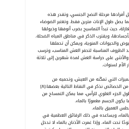
تصل أفرادها مرحلة النضج الجنسي، وتقدر هذه
يبلغ طول الذكور 3 أمتار، بينما يصل طول الإناث مترين فقط. وتعتبر الضوضاء
غازلة، حيث تبدأ التماسيح بضرب أنوفها وذيولها
أجسادها، ويقترب الذكر في مناطق المياه الضحلة.
وض والحيوانات المنوية، ويمكن أن تحملها
د الظروف المناسبة لتحفر العش المناسب، وترسب
 والأنثى على حراسة العش لمدة شهرين إلى ثلاثة
 الأم لسنوات.
يزات التي تمكّنه من العيش، وتحميه من
الانقراض، ولتماسيح النيل مجموعة واسعة من الخصائص نذكر في النقاط التالية بعضها:[٨]
ول الجزء العلوي للرأس، مما يمكن التمساح من
يكون الجسم مغمورًا بالماء.
لغطس العميق بالماء.
الماء، ويساعده في ذلك الرقائق العظمية في
ًا تحت الماء. وإذا غمرت الأذنان بالماء لا تدخل