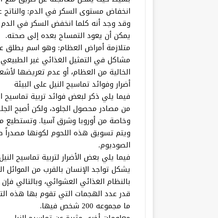
انخفاض مستوى السكر في الدم: والناتج عن
وقد وجد أنه كلما انخفض السكر في الدم 
يمكن أن يعود التمساح بعده إلى صحته.
متلازمة أمراض العظام: وهو اسم يطلق عل
مشاكل في التمثيل الغذائي غير الطبيعي ل
الخالية من العظام، أو عدم تعريضها لأشع
أضرار وفوائد تماسيح النيل على البيئة
فيما يلي ذكر لبعض فوائد تربية تماسيح ال
من مصادر محصول الجلود، ولكن أصبح الجلد م
ويتم تسويق هذه اللحوم لكونها مصدراً صح
الصوديوم.
فيما يلي بعض الأضرار لتربية تماسيح النيل:
يشكل تواجد الإنسان بالقرب من الموائل الط
بالنظام الغذائي العشوائي، وبالتالي فإن
ما مجموعه 200 شخص فيها.