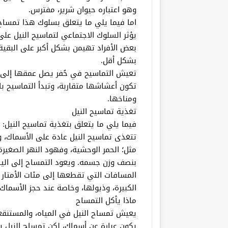
وهو اعتباره حيوان شرير، مفترس.
اما فيما يلي ما يتعلق بسلوك هذا تمساح 
يؤثر السلوك الاجتماعي لتماسيح النيل على
بعض الأفراد تهيمن بشكل أكبر على البقية
بشكل أقل.
تعيش التماسيح في حُفر يصل عمقها إلى نصف
تكون أعشاشها متقاربة، وتبدأ التماسيح 
ومناخها.
تغذية تماسيح النيل
فيما يلي ما يتعلق بتغذية تماسيح النيل:
تتغذى تماسيح النيل عادة على الأسماك، 
مثل؛ الحمر الوحشية، وفهود النهر الصغيرة،
بنصف وزن جسمه. ويعود التمساح إلى الي
المسافات التي تقطعها إلى مئات الأمتار 
الكبيرة، وذيولها، وخاصة عند حجز الأسماك
ماذا يأكل التمساح
يعيش تمساح النيل في المياه، والمستنقع
يكون عبارة عن أسماك، لكن تمساح النيل ي