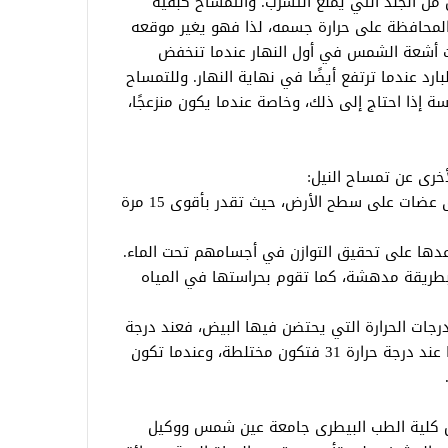
 من الجلد التي يمنع التسرب. والتمساح كبقية
ه المحافظة على حرارة جسمه، لذا فهو يغير موقعه
تحت أشعة الشمس في أول النهار عندما تنخفض
لبارد عندما ترتفع أيضًا في نهاية النهار. وللتمساح
ة إذا احتاج إلى ذلك، وخاصة عندما يكون منزعجًا،
خرى عن تمساح النيل:
تتمتع تماسيح النيل كبقية التماسيح بأقوى عضات على سطح الأرض، حيث تقدر بأقوى 15 مرة
اعدها على تحقيق التوازن في أجسامهم تحت الماء.
بطريقة مدهشة، كما تقوم بحراستها في المياه
جات الحرارة التي يحتضن فيها البيض، فعند درجة
حرارة 30 مئوية تكون أغلبها من الإناث، أما عند درجة حرارة 31 فتكون مختلطة، وعندما تكون
 كلية الطب البيطرى جامعة عين شمس ووكيل