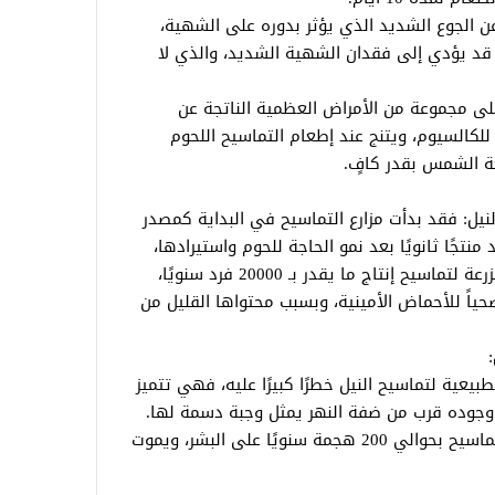
 الجوع الشديد الذي يؤثر بدوره على الشهية،
قد يؤدي إلى فقدان الشهية الشديد، والذي لا
ى مجموعة من الأمراض العظمية الناتجة عن
لكالسيوم، ويتنج عند إطعام التماسيح اللحوم
ة الشمس بقدر كافٍ.
نيل: فقد بدأت مزارع التماسيح في البداية كمصدر
نتجًا ثانويًا بعد نمو الحاجة للحوم واستيرادها،
وخاصة من أوروبا وشرق آسيا. وتستطيع مزرعة لتماسيح إنتاج ما يقدر بـ 20000 فرد سنويًا،
ياً للأحماض الأمينية، وبسبب محتواها القليل من
بيعية لتماسيح النيل خطرًا كبيرًا عليه، فهي تتميز
 وجوده قرب من ضفة النهر يمثل وجبة دسمة لها.
قدر عدد الهجمات التي تقوم بها هذه التماسيح بحوالي 200 هجمة سنويًا على البشر، ويموت