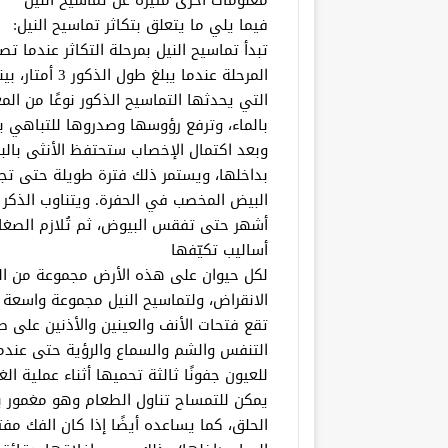
معلومات أخرى مثيرة عن تماسيح النيل
فيما يلي ما يتعلق بتكاثر تماسيح النيل:
تبدأ تماسيح النيل بمرحلة التكاثر عندما 
المرحلة عندما 
التي يحدثها التماسيح الذكور نوعًا من الم
بالماء، وترفع رؤوسها وصدروها للتباهي ب
وبعد اكتمال الإخصاب ستحتفظ الأنثى بالبي
بداخلها، ويستمر ذلك فترة طويلة حتى تج
البيض المخصب في الحفرة. ويتناوب الذكر
أشهر حتى تفقس البيوض، ثم تُلازم الصغار
أساليب تكيّفها
لكل حيوان على هذه الأرض مجموعة من الم
تقع فتحات الأنف والعينين والأذنين على ط
التنفس والشم والسماع والرؤية حتى عندما 
للعيون جفونًا ثالثة تحميها أثناء عملية ا
يمكن للتمساح تناول الطعام وهو مغمور ب
الحلق، كما يساعده أيضًا إذا كان الفك مفتوح