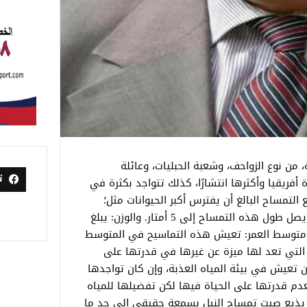
، من نوع الزواحف، وشعبة الحبليات، وعائلة
ت
 أفريقيا وأكثرها انتشارًا، كذلك تتواجد بكثرة في
لتمساح البالغ أن يفترس أكبر الحيوانات مثل؛
الجاموس، والحيوانات البرية. ويبلغ الطول: يصل طول هذه التمساح إلى 5 أمتار. والوزن: يبلغ
كيلو غرام. كذلك متوسط العمر: تعيش هذه التماسيح في المتوسط
حيوانات التي تعد لها ميزة عن غيرها في قدرتها على
أن تعيش في بيئة المياه العذبة، وإن كان تواجدها
عدم قدرتها على الحياة فيها لكن تفضيلها للمياه
ل، يذيع صيت تمساح النيل بسمعة حقيقي إلى حد ما