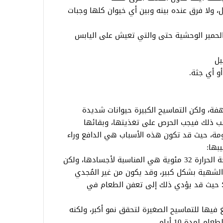
ل، ولا فرق عنده بينه وبين أي خيوان كلها وجبات
 الحمير الوحشية حتى والتي تعيش على اليابس
يل
و أي جثة.
فة، ولكن التماسيح الكبيرة حيوانات شديدة
تجنب ذلك فيجب الحرص على تغذيتها، وبقائها
مة، حيث قد تكون هذه الأسباب هي الدافع وراء
بها:
فقدان الشهية بسبب البرد: حيث تكون درجة الحرارة 32 مئوية هي المناسبة لأجسادها، ولكن
ا فقدان الشهية بشكل كبير، وقد يكون من غير المُجدي
ا؛ حيث قد يؤدي ذلك إلى تعفن الطعام في
 فيها للتماسيح الصغيرة لتحقق نمو أكبر، ولكنه
مدة 10 أيام.