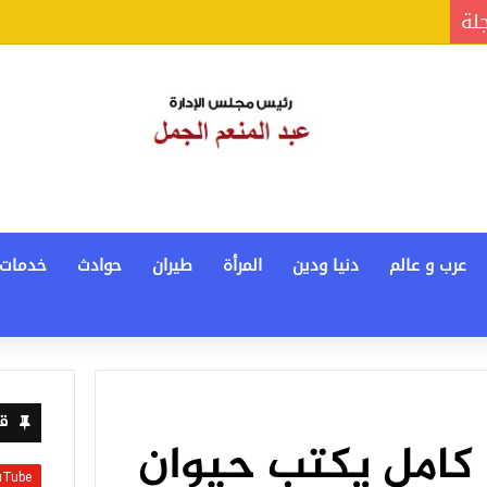
جلة
عرب و عالم
دنيا ودين
المرأة
طيران
حوادث
خدمات
قن
كامل يكتب حيوان