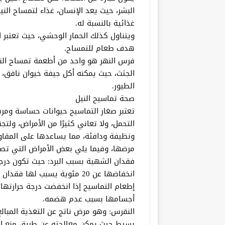
البشر، حيث يعد الإنسان، غذاء لتمساح الني
غذائية بالنسبة له.
ويتناول كذلك الحمار الوحشي، حيث تعتبر
هدف طعام للتمساح.
فرس النهر هو واحد من أطعمة تمساح الن
الجثث، حيث يمكنه أكل جيفة خيوان نافق، أ
الطيور.
صحة تماسيح النيل
تعتبر صغار التماسيح حيوانات حساسة ومره
التحمل، ولا تعاني كثيرًا من الأمراض، ول
ونظيفة ودافئة، مما يساعدها على المقاو
مرضها، وفيما يلي بعض الأمراض التي تصي
انخفاضها عن 20 مئوية يسبب له
إطعام التماسيح إذا انخفضت درجة حرارته
أجسامها بسبب عدم هضمه.
النقرس: وهو مرض ناتج عن التغذية المبالغ
بسيط حيث يمكن معالجته عن طريق منع الطعام ل