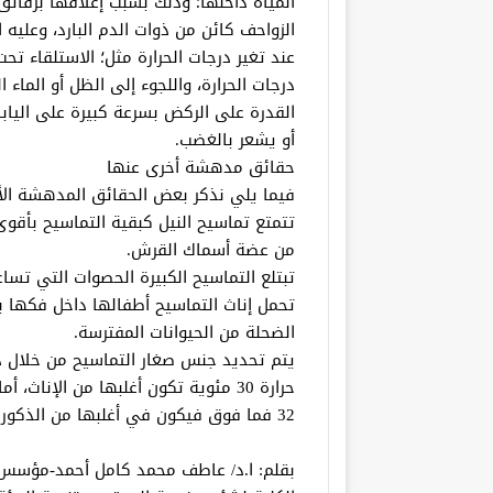
المياه داخلها؛ وذلك بسبب إغلاقها برقائق
الزواحف كائن من ذوات الدم البارد، وعلي
عند تغير درجات الحرارة مثل؛ الاستلقاء 
درجات الحرارة، واللجوء إلى الظل أو الماء ا
القدرة على الركض بسرعة كبيرة على اليابس
أو يشعر بالغضب.
حقائق مدهشة أخرى عنها
فيما يلي نذكر بعض الحقائق المدهشة الأ
من عضة أسماك القرش.
تبتلع التماسيح الكبيرة الحصوات التي تس
تحمل إناث التماسيح أطفالها داخل فكها 
الضحلة من الحيوانات المفترسة.
يتم تحديد جنس صغار التماسيح من خلال در
32 فما فوق فيكون في أغلبها من الذكور.
بقلم: ا.د/ عاطف محمد كامل أحمد-مؤسس