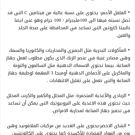
* الفلفل الأحمر: يختوى على نسبة عالية من فيتامين C التى قد
تصل نسبته فيها الى 100مليجرام / 100 جرام وهو غنى ايضا
بالبيتا كاروتين التى تساعد في المحافظة على صحة الجلد
والعين.
* المأكولات البحرية مثل الجمبري والمحاريات والكابوريا والسمك
وهى مصادر غنية في عنصر الزنك الذى يكون مطلوب لعمل جهاز
المناعة. بينما تحتوى الاسماك الدهنية مثل السالمون والتونة
والماكريل على لأحماض الدهنية أوميجا 3 المهمة لوظيفة جهاز
المناعة والتى تعمل على تقليل الالتهابات .
* الزبادى والأغذية المتخمرة: مثل المخلل والكفير والكرنب المخلل
حيث تحتوى هذه الاغدية على البروبيوتيك التى يمكن أن تساعد
فى تحفيز جهاز المناعة لمحاربة الامراض.
* الشاى الاخضر:يحتوى على العديد من مركبات الفلافونيد وهى
نوع من المواد المضادة للأكسدة كما يحتوى على الكالوتشين