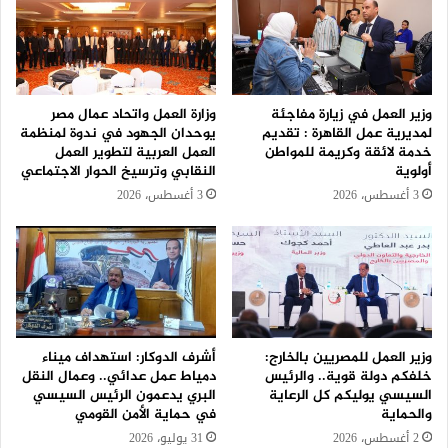
وزير العمل في زيارة مفاجئة
وزارة العمل واتحاد عمال مصر
لمديرية عمل القاهرة : تقديم
يوحدان الجهود في ندوة لمنظمة
خدمة لائقة وكريمة للمواطن
العمل العربية لتطوير العمل
أولوية
النقابي وترسيخ الحوار الاجتماعي
3 أغسطس، 2026
3 أغسطس، 2026
وزير العمل للمصريين بالخارج:
أشرف الدوكار: استهداف ميناء
خلفكم دولة قوية.. والرئيس
دمياط عمل عدائي.. وعمال النقل
السيسي يوليكم كل الرعاية
البري يدعمون الرئيس السيسي
والحماية
في حماية الأمن القومي
2 أغسطس، 2026
31 يوليو، 2026