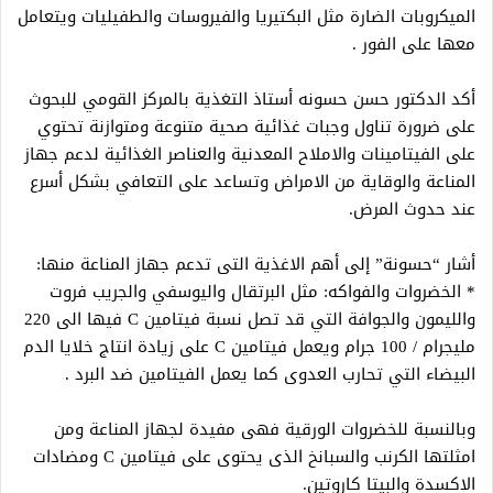
الميكروبات الضارة مثل البكتيريا والفيروسات والطفيليات ويتعامل
معها على الفور .
أكد الدكتور حسن حسونه أستاذ التغذية بالمركز القومي للبحوث
على ضرورة تناول وجبات غذائية صحية متنوعة ومتوازنة تحتوي
على الفيتامينات والاملاح المعدنية والعناصر الغذائية لدعم جهاز
المناعة والوقاية من الامراض وتساعد على التعافي بشكل أسرع
عند حدوث المرض.
أشار “حسونة” إلى أهم الاغذية التى تدعم جهاز المناعة منها:
* الخضروات والفواكه: مثل البرتقال واليوسفي والجريب فروت
والليمون والجوافة التي قد تصل نسبة فيتامين C فيها الى 220
مليجرام / 100 جرام ويعمل فيتامين C على زيادة انتاج خلايا الدم
البيضاء التي تحارب العدوى كما يعمل الفيتامين ضد البرد .
وبالنسبة للخضروات الورقية فهى مفيدة لجهاز المناعة ومن
امثلتها الكرنب والسبانخ الذى يحتوى على فيتامين C ومضادات
الاكسدة والبيتا كاروتين.