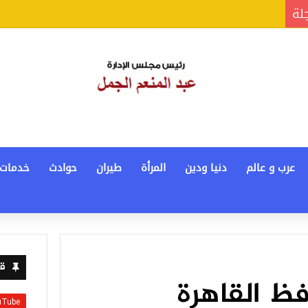
جلة
عرب و عالم
دنيا ودين
المرأة
طيران
حوادث
خدمات
قن
فظ القاهرة