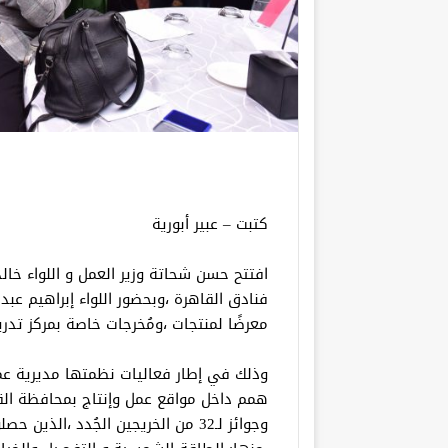
كتبت – عبير أبورية
افتتح حسن شحاتة وزير العمل و اللواء خال
فنادق القاهرة ،وبحضور اللواء إبراهيم عب
معرضًا لمنتجات ،ومُخرجات خاصة بمركز تدريب مهني شهدا
همم داخل مواقع عمل وإنتاج بمحافظة الق
وجوائز لـ32 من الخريجين الجُدد ،ال