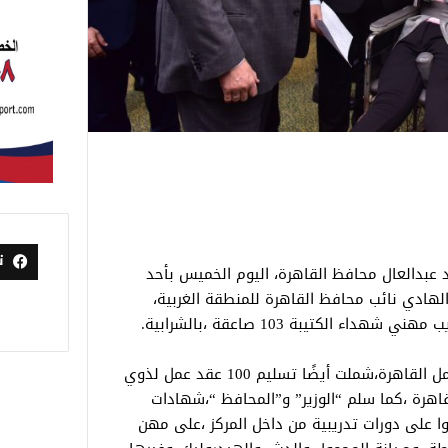
ت
د عبدالعال محافظ القاهرة، اليوم الخميس بأحد
دالهادي نائب محافظ القاهرة للمنطقة الغربية،
ء الكتيبة 103 صاعقة ،بالشرابية.
وذلك في إطار فعاليات نظمتها مديرية عمل القاهرة،شملت أيضًا تسليم 100 عقد عمل لذوي
اهرة ،كما سلم “الوزير” و”المحافظ “،شهادات
ذين حصلوا على دورات تدريبية من داخل المركز ،على مهن