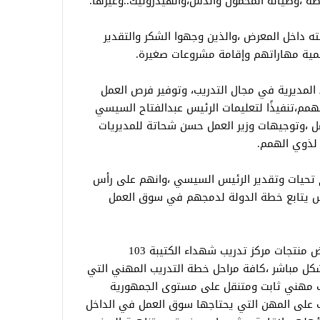
طة ،وصيانة المحمول والدش،والهيدروليك..وغيرها.
ولته داخل المعرض ،والذين وجهوا الشكر والتقدير
مية مهاراتهم وإقامة مشروعات صغيرة.
لمديرية في مجال التدريب، وتوفير فرص العمل
همم،تنفيذًا لتعليمات الرئيس عبدالفتاح السيسي
،وتوجيهات وزير العمل حسن شحاتة للمديريات
 لذوي الهمم.
م تحيات وتقدير الرئيس السيسي ،وانهم على رأس
ئيس يتابع خطة الدولة لدمجهم في سوق العمل
وفي كلمته أكد الوزير على أن إفتتاح معرض منتجات مركز تدريب شهداء الكتيبة 103
بشكل مباشر ،كافة مراحل خطة التدريب المهني التي
ت عن طريق 75 مركز تدريب مهني ثابت ومتنقل على مستوى الجمهورية
ب على المهن التي يحتاجها سوق العمل في الداخل