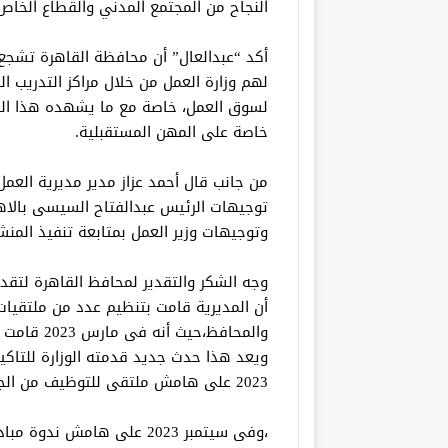
النجاح من المجتمع المدني والقطاع الخاص
أكد “عبدالعال” أن محافظة القاهرة تشجع
لهم وزارة العمل من خلال مراكز التدريب ا
لسوق العمل، خاصة مع ما يشهده هذا ال
خاصة على المهن المستقبلية.
من جانب قال أحمد عزاز مدير مديرية العمل
توجيهات الرئيس عبدالفتاح السيسى بال
وتوجيهات وزير العمل بمتابعة تنفيذ المنشات لقانون 10لسنه 2018 ا
وجه الشكر والتقدير لمحافظ القاهرة لتقدي
أن المديرية قامت بتنظيم عدد من ملتقيات
والمحافظ،ح
ويعد هذا حدث جديد قدمته الوزارة للتا
2023 على هامش ملتقى للتوظيف من الجنسين تم تسليم عقود عمل.
،وفى سيتمبر 2023 على هامش