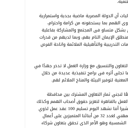
نمية.
يات أن الدولة المصرية ماضية بجدية واستمرارية
ى الهمم بما يستحقونه من كرامة واحترام،
شكل متساو فى المجتمع والمشاركة بفاعلية
منطلق الإيمان التام بهم، وبما لديهم من قدرات
ات التدريبية والتأهيلية الملائمة واتاحة الفرص
تعاون والتنسيق مع وزارة العمل لا تدخر جهدًا في
تجلى أثره فى برامج تنفيذية عديدة من خلال
معنية لتوفير البيئة والمناخ الملائم لهم.
ًا لنجني ثمار التعاون المشترك بين محافظة
العمل بالقاهرة لتعزيز حقوق أصحاب الهمم وكذلك
التدريب المهني والتطوير ورفع الكفاءة..مشيرا أننا نشهد اليوم تسليم 100 عقد عمل لذوي
القدرات الخاصة،وشهادات إتمام التدريب المهني لعدد 32 من أبنائنا المتميزين على أعمال
قة الشمسية وهو الأمر الذى تحقق بتعاون شركاء