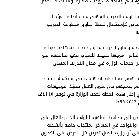
تؤهلهم لإقامة مشروعات صغيرة ،ومتناهية الصغر .
 منظومة التدريب المهني ،حيث أطلقت مؤخرا
مع القطاع الخاص،كإستكمال لخطة تطوير منظومة التدريب
ة.
لى قدم وساق لتدريب مليون متدرب بشهادت موثقة
الخاص .موجها نصيحه للشباب بتغير ثقافتهم نحو
من خدمات الوزارة في مجال التدريب المهني.
همم بمحافظة القاهرة ،يأتي إستكمالًا لتنفيذ
مم بدمجهم في سوق العمل تنفيًذا لتوجيهات
الرئيس عبدالفتاح السيسي ،موضحا أنه في إطار هذه الخطة نجحت الوزارة في توفير 10 آلاف
دير إلى محافظ القاهرة اللواء خالد عبدالعال على
ت ،والتواجد في المعرض بمنتجات خاصة بأنشطة
على أن وزارة العمل تحرص كل الحرص على التعاون