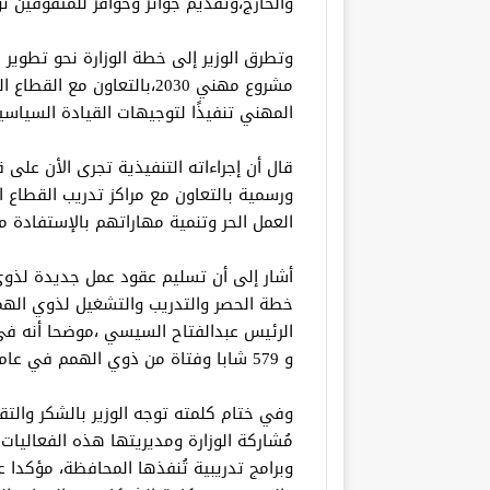
والخارج،وتقديم جوائز وحوافز للمتفوقين 
وتطرق الوزير إلى خطة الوزارة نحو تطوير
مشروع مهني 2030،بالتعاون 
المهني تنفيذًا لتوجيهات القيادة السياسي
قال أن إجراءاته التنفيذية تجرى الأن ع
ورسمية بالتعاون مع مراكز تدريب القطاع 
العمل الحر وتنمية مهاراتهم بالإستفادة 
أشار إلى أن تسليم عقود عمل جديدة لذوي 
خطة الحصر والتدريب والتشغيل لذوي اله
و 579 شابا وفتاة من ذوي الهمم في عام 2023 فقط.
وفي ختام كلمته توجه الوزير بالشكر والتق
مُشاركة الوزارة ومديريتها هذه الفعاليا
وبرامج تدريبية تُنفذها المحافظة، مؤكدا 