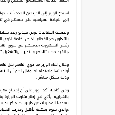
،منها: الطاقة الشمسية،و التفصيل والخيا
استمع الوزير إلى الخريجين الجدد ،أثناء ج
إلى القيادة السياسية على دعمهم في تن
وتضمنت الفعاليات عرض فيديو رصد نشاط ا
بالتعاون مع القطاع الخاص ،خاصة لذوي ال
رئيس الجمهورية ،بدمجهم في سوق العمل 
،بتنفيذ خطة “الحصر والتدريب والتشغيل ”
وخلال لقاء الوزير مع ذوي الهمم نقل له
أولوياتها واهتماماته ،وقال لهم أن الر
وذلك بشكل مباشر .
بالشرابية ،يأتي في إطار متابعة الوزارة 
تنفذها المديريا
،والتي تقوم بمهمة تأهيل وتدريب الشبا