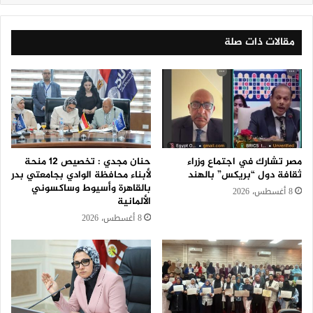
مقالات ذات صلة
مصر تشارك في اجتماع وزراء
حنان مجدي : تخصيص 12 منحة
ثقافة دول “بريكس” بالهند
لأبناء محافظة الوادي بجامعتي بدر
بالقاهرة وأسيوط وساكسوني
8 أغسطس، 2026
الألمانية
8 أغسطس، 2026