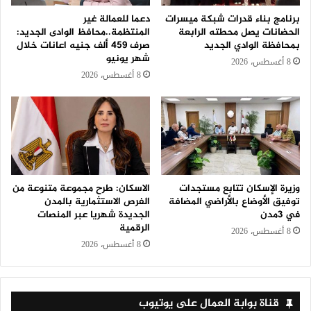
برنامج بناء قدرات شبكة ميسرات
دعما للعمالة غير
الحضانات يصل محطته الرابعة
المنتظمة..محافظ الوادى الجديد:
بمحافظة الوادي الجديد
صرف 459 ألف جنيه اعانات خلال
شهر يونيو
8 أغسطس، 2026
8 أغسطس، 2026
وزيرة الإسكان تتابع مستجدات
الاسكان: طرح مجموعة متنوعة من
توفيق الأوضاع بالأراضي المضافة
الفرص الاستثمارية بالمدن
في 3مدن
الجديدة شهريا عبر المنصات
الرقمية
8 أغسطس، 2026
8 أغسطس، 2026
قناة بوابة العمال على يوتيوب