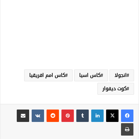
انجولا
كاس اسيا
كاس امم افريقيا
كوت ديفوار
لينكدإن
‏Tumblr
بينتيريست
‏Reddit
‏VKontakte
مشاركة عبر البريد
طباعة