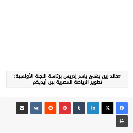
خالد زين يهنئ ياسر إدريس برئاسة اللجنة الأولمبية:
تطوير الرياضة المصرية بين أيديكم
لينكدإن
‏Tumblr
بينتيريست
‏Reddit
‏VKontakte
مشاركة عبر البريد
طباعة