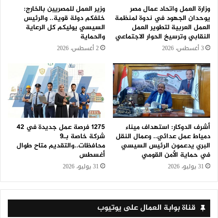
وزارة العمل واتحاد عمال مصر
وزير العمل للمصريين بالخارج:
يوحدان الجهود في ندوة لمنظمة
خلفكم دولة قوية.. والرئيس
العمل العربية لتطوير العمل
السيسي يوليكم كل الرعاية
النقابي وترسيخ الحوار الاجتماعي
والحماية
3 أغسطس، 2026
2 أغسطس، 2026
أشرف الدوكار: استهداف ميناء
1275 فرصة عمل جديدة في 42
دمياط عمل عدائي.. وعمال النقل
شركة خاصة بـ9
البري يدعمون الرئيس السيسي
محافظات..والتقديم متاح طوال
في حماية الأمن القومي
أغسطس
31 يوليو، 2026
31 يوليو، 2026
قناة بوابة العمال على يوتيوب