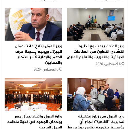
وزير الصحة يبحث مع نظيره
وزير العمل يتابع حادث عمال
التشادي التعاون في الصناعات
الجيزة.. ويوجه بسرعة صرف
الدوائية والتدريب والتعليم الطبى
الدعم والرعاية لأسر الضحايا
والمصابين
6 أغسطس، 2026
6 أغسطس، 2026
وزير العمل في زيارة مفاجئة
وزارة العمل واتحاد عمال مصر
لمديرية “القاهرة”: نجاح أي
يوحدان الجهود في ندوة منظمة
مؤسسة حكومية يقاس بمدى رضا
العمل العربية