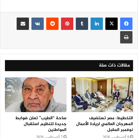
لينكدإن
‏Tumblr
بينتيريست
‏Reddit
‏VKontakte
مشاركة عبر البريد
طباعة
مقالات ذات صلة
التخطيط: مصر تستضيف
ساحة “الطيب” تعلن ضوابط
المهرجان العالمي لريادة الأعمال
جديدة لتنظيم استقبال
نوفمبر المقبل
المواطنين
9 أغسطس، 2026
7 أغسطس، 2026