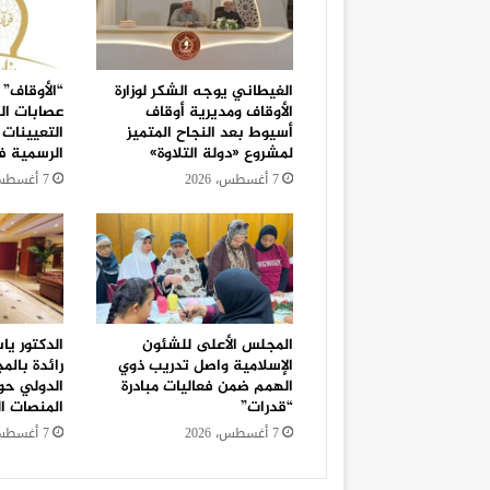
الغيطاني يوجه الشكر لوزارة
“الأوقاف” 
الأوقاف ومديرية أوقاف
عصابات ال
أسيوط بعد النجاح المتميز
التعيينات 
لمشروع «دولة التلاوة»
الرسمية 
7 أغسطس، 2026
7 أغسطس، 2026
المجلس الأعلى للشئون
الدكتور يا
الإسلامية واصل تدريب ذوي
رائدة بالم
الهمم ضمن فعاليات مبادرة
الدولي حو
“قدرات”
المنصات ال
7 أغسطس، 2026
7 أغسطس، 2026