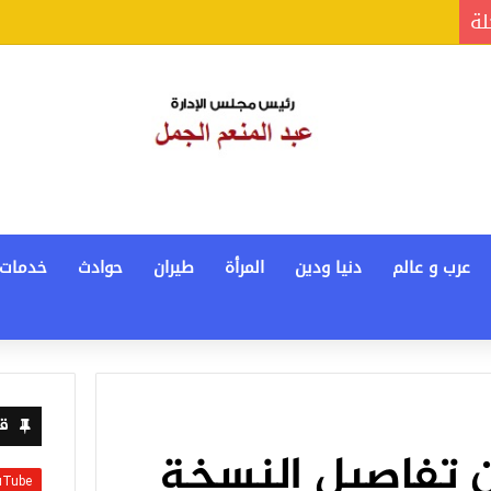
لة
عرب و عالم
دنيا ودين
المرأة
طيران
حوادث
خدمات
قن
ن تفاصيل النسخة