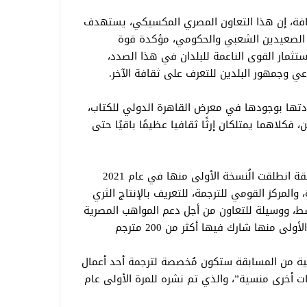
ثقافة، إن هذا التعاون المصري المكسيكي، يستهدف
لى الصعيدين الشعبي والحكومي، مؤكدة قوة
تثمار القوى الناعمة للبلدان في هذا الصدد،
دعي وجمهور البلدين للتعرف على ثقافة الآخر.
دتها بوجودها في معرض القاهرة الدولي للكتاب،
فكلاهما يمتلكان إرثًا ثقافيا عظيمًا باقيًا حتى
وأوضحت سفيرة المكسيك، أن هذه المسابقة انطلقت الُنسخة الأولى منها في عام 2021
والمركز القومي للترجمة، للتعريف بالإنتاج الثري
ط، ووسيلة للتعاون من أجل دعم المواهب المصرية
 منها شارك فيها أكثر من 200 مترجم
ية من المسابقة ستكون مُخصصة لترجمة أحد أعمال
ت أخرى منسية”، والذي تم نشره للمرة الأولى عام