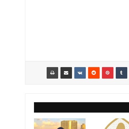
نكدإن
‏Tumblr
بينتيريست
‏Reddit
‏VKontakte
مشاركة عبر البريد
طباعة