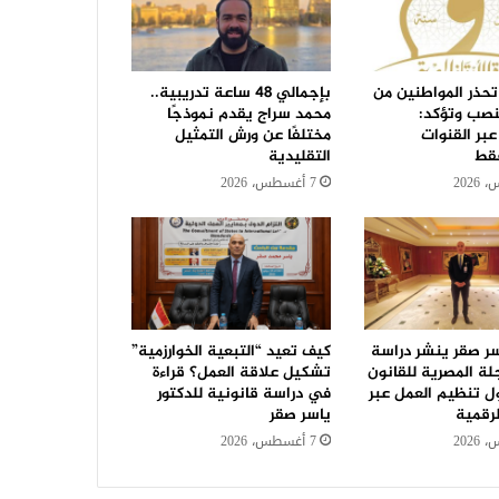
تحذر المواطنين من
بإجمالي 48 ساعة تدريبية..
نصب وتؤكد:
محمد سراج يقدم نموذجًا
عبر القنوات
مختلفًا عن ورش التمثيل
فقط
التقليدية
7 أغسطس، 2026
سر صقر ينشر دراسة
كيف تعيد “التبعية الخوارزمية”
جلة المصرية للقانون
تشكيل علاقة العمل؟ قراءة
ل تنظيم العمل عبر
في دراسة قانونية للدكتور
رقمية
ياسر صقر
7 أغسطس، 2026