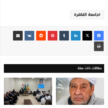
جامعة القاهرة
لينكدإن
‏Tumblr
بينتيريست
‏Reddit
‏VKontakte
مشاركة عبر البريد
طباعة
مقالات ذات صلة