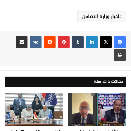
اخبار وزارة التضامن
لينكدإن
‏Tumblr
بينتيريست
‏Reddit
‏VKontakte
مشاركة عبر البريد
طباعة
مقالات ذات صلة