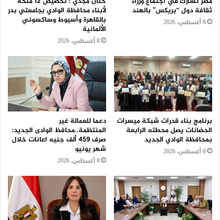
مصر تشارك في اجتماع وزراء
حنان مجدي : تخصيص 12 منحة
ثقافة دول “بريكس” بالهند
لأبناء محافظة الوادي بجامعتي بدر
بالقاهرة وأسيوط وساكسوني
8 أغسطس، 2026
الألمانية
8 أغسطس، 2026
برنامج بناء قدرات شبكة ميسرات
دعما للعمالة غير
الحضانات يصل محطته الرابعة
المنتظمة..محافظ الوادى الجديد:
بمحافظة الوادي الجديد
صرف 459 ألف جنيه اعانات خلال
شهر يونيو
8 أغسطس، 2026
8 أغسطس، 2026