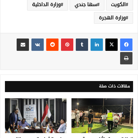
الكويت
سها جندي
وزارة الداخلية
وزارة الهجرة
لينكدإن
‏Tumblr
بينتيريست
‏Reddit
‏VKontakte
مشاركة عبر البريد
طباعة
مقالات ذات صلة