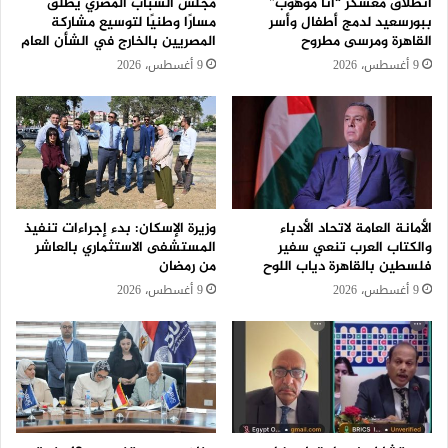
انطلاق معسكر “أنا موهوب”
مجلس الشباب المصري يطلق
ببورسعيد لدمج أطفال وأسر
مسارًا وطنيًا لتوسيع مشاركة
القاهرة ومرسى مطروح
المصريين بالخارج في الشأن العام
9 أغسطس، 2026
9 أغسطس، 2026
الأمانة العامة لاتحاد الأدباء
وزيرة الإسكان: بدء إجراءات تنفيذ
والكتاب العرب تنعي سفير
المستشفى الاستثماري بالعاشر
فلسطين بالقاهرة دياب اللوح
من رمضان
9 أغسطس، 2026
9 أغسطس، 2026