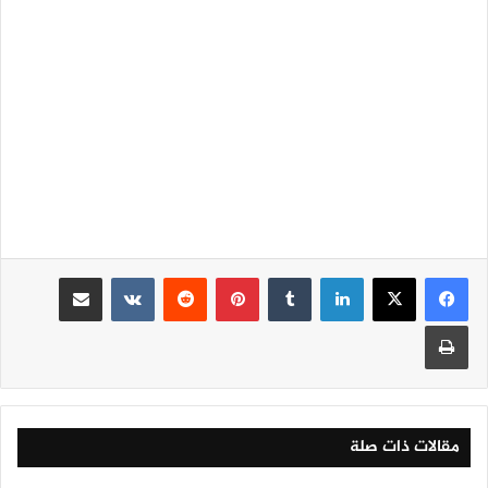
لينكدإن
‏Tumblr
بينتيريست
‏Reddit
‏VKontakte
مشاركة عبر البريد
طباعة
مقالات ذات صلة