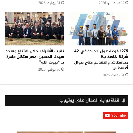
2 أغسطس، 2026
31 يوليو، 2026
1275 فرصة عمل جديدة في 42
نقيب الأشراف خلال افتتاح مسجد
شركة خاصة بـ9
سيدنا الحسين: مصر ستظل عامرة
محافظات..والتقديم متاح طوال
بـ “بيوت الله”
أغسطس
30 يوليو، 2026
31 يوليو، 2026
قناة بوابة العمال على يوتيوب