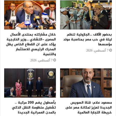
بحضور الآلاف …الجازولية تنظم
خلال مشاركته بمنتدى الأعمال
ليلة في حب مصر بمناسبة مولد
المصرى -التشادي …وزير الخارجية
مؤسسها
يؤكد على ان القطاع الخاص يظل
المحرك الرئيسي للاستثمار
7 أغسطس، 2026
والتنمية
7 أغسطس، 2026
مسعود علام: قناة السويس
بأسطول يضم 200 مركبة ..
الجديدة تعزيز لمكانة مصر على
تشغيل منظومة النقل الذكي
خريطة التجارة العالمية
بالمدن العمرانية الجديدة