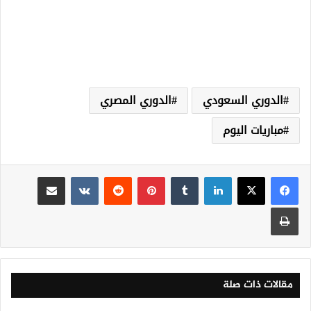
الدوري السعودي
الدوري المصري
مباريات اليوم
لينكدإن
‏Tumblr
بينتيريست
‏Reddit
‏VKontakte
مشاركة عبر البريد
طباعة
مقالات ذات صلة