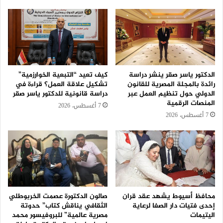
الدكتور ياسر صقر ينشر دراسة
كيف تعيد “التبعية الخوارزمية”
رائدة بالمجلة المصرية للقانون
تشكيل علاقة العمل؟ قراءة في
الدولي حول تنظيم العمل عبر
دراسة قانونية للدكتور ياسر صقر
المنصات الرقمية
7 أغسطس، 2026
7 أغسطس، 2026
محافظ أسيوط يشهد عقد قران
صالون الدكتورة عصمت الخربوطلي
إحدى فتيات دار الصفا لرعاية
الثقافي يناقش كتاب” حدوتة
اليتيمات
مصرية عالمية” للبروفيسور محمد