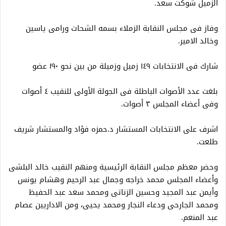
الزميل شوكت سعد.
وفاز فى مجلس النقابة الزملاء بسمه الشحات ورامى ياسين
وخالد الامير.
شارك فى الانتخابات ١٤٩ زميل وزميلة من بين نحو ١٩٠ عضو
بلغت عدد الأصوات الباطلة فى الجولة الأولى للنقيب ٤ أصوات
وفى أعضاء المجلس ٣ أصوات.
اشرف على الانتخابات المستشار د.حمزه فؤاد والمستشار شريف
طلعت.
وحضر معظم مجلس النقابة الرئيسية ومنهم النقيب خالد البلشى
وأعضاء المجلس محمد خراجه وجمال عبد الرحيم وهشام يونس
وأيمن عبد المجيد وحسين الزناتى ومحمد سعد عبد الحفيظ
ومحمد الجارحى ودعاء النجار ومحمد يحيى، ومن الاداريين عصام
عبد المنعم.