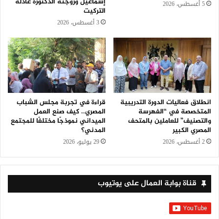
إسماعيل وزوجته الدكتورة عادلة
5 أغسطس، 2026
التركيت
3 أغسطس، 2026
انطلاق فعاليات الدورة التدريبية
قراءة في تجربة مجلس الشباب
المتخصصة في “الفهرسة
المصري.. كيف صنع العمل
والتصنيف” للعاملين بالمتحف
الميداني نموذجًا مختلفًا للمجتمع
المصري الكبير
المدني؟
2 أغسطس، 2026
29 يوليو، 2026
قناة بوابة العمال على يوتيوب