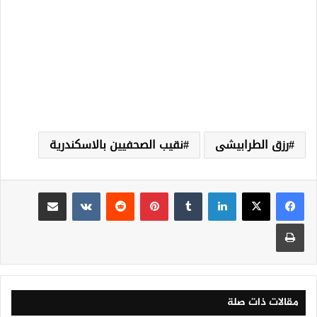
رزق الطرابيشى
نقيب الصحفيين بالاسكندرية
لينكدإن
‏Tumblr
بينتيريست
‏Reddit
‏VKontakte
مشاركة عبر البريد
طباعة
مقالات ذات صلة