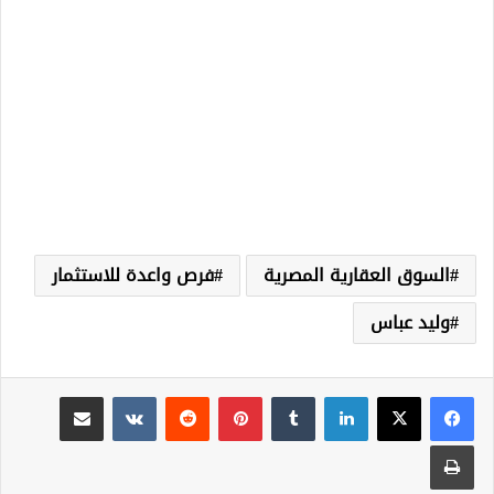
السوق العقارية المصرية
فرص واعدة للاستثمار
وليد عباس
لينكدإن
‏Tumblr
بينتيريست
‏Reddit
‏VKontakte
مشاركة عبر البريد
طباعة