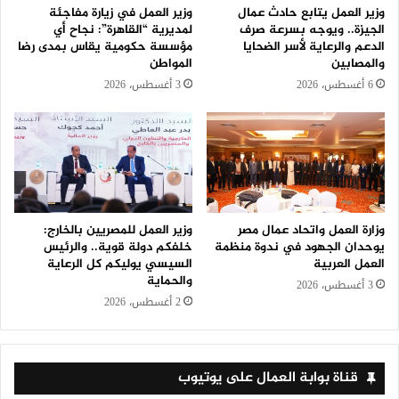
وزير العمل يتابع حادث عمال
وزير العمل في زيارة مفاجئة
الجيزة.. ويوجه بسرعة صرف
لمديرية “القاهرة”: نجاح أي
الدعم والرعاية لأسر الضحايا
مؤسسة حكومية يقاس بمدى رضا
والمصابين
المواطن
6 أغسطس، 2026
3 أغسطس، 2026
وزارة العمل واتحاد عمال مصر
وزير العمل للمصريين بالخارج:
يوحدان الجهود في ندوة منظمة
خلفكم دولة قوية.. والرئيس
العمل العربية
السيسي يوليكم كل الرعاية
والحماية
3 أغسطس، 2026
2 أغسطس، 2026
قناة بوابة العمال على يوتيوب