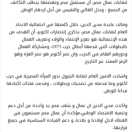
لنقابات عمال مصر، أن مستقبل مصر ونهضتها يتطلب التكاتف
من الجميع ، وبذل الغالي والنفيس من أجل ازدهار الوطن.
وقالت عايدة محى الدين، خلال كلمتها في احتفالية الاتحاد
العام لنقابات عمال مصر، بذكري إنتصارات اكتوبر، أن الهدف من
هذه الإحتفالية هو تعزيز الإنتماء والولاء وتعريف العمال
بالبطولات التى قدمها أبطال حرب 1973، ومشاركة العمال
ودورهم الهام في الحرب، وان نصر أكتوبر هو نصر العزة وهو
الرمز الممتد عبر التاريخ.
واشادت الامين العام لنقابة البترول بدور المرأة المصرية في حرب
اكتوبر وما قدمته من تضحيات وبطولات ، وقدمت فلذات اكبادها
فداءا للوطن.
واكدت محي الدين ان عمال و شعب مصر يد واحدة من أجل دعم
وتنمية الاقتصاد الوطني،مؤكدة أن عمال مصر مستمرون فى
العطاء لاجل اولادنا و بلادنا، و دعم القيادة السياسية في جميع
قرارتها.