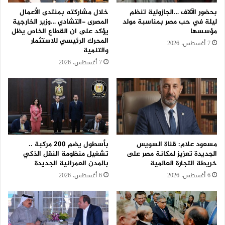
بحضور الآلاف …الجازولية تنظم
خلال مشاركته بمنتدى الأعمال
ليلة في حب مصر بمناسبة مولد
المصرى -التشادي …وزير الخارجية
مؤسسها
يؤكد على ان القطاع الخاص يظل
المحرك الرئيسي للاستثمار
7 أغسطس، 2026
والتنمية
7 أغسطس، 2026
مسعود علام: قناة السويس
بأسطول يضم 200 مركبة ..
الجديدة تعزيز لمكانة مصر على
تشغيل منظومة النقل الذكي
خريطة التجارة العالمية
بالمدن العمرانية الجديدة
6 أغسطس، 2026
6 أغسطس، 2026