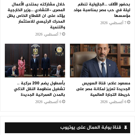
بحضور الآلاف …الجازولية تنظم
خلال مشاركته بمنتدى الأعمال
ليلة في حب مصر بمناسبة مولد
المصرى -التشادي …وزير الخارجية
مؤسسها
يؤكد على ان القطاع الخاص يظل
المحرك الرئيسي للاستثمار
7 أغسطس، 2026
والتنمية
7 أغسطس، 2026
مسعود علام: قناة السويس
بأسطول يضم 200 مركبة ..
الجديدة تعزيز لمكانة مصر على
تشغيل منظومة النقل الذكي
خريطة التجارة العالمية
بالمدن العمرانية الجديدة
6 أغسطس، 2026
6 أغسطس، 2026
قناة بوابة العمال على يوتيوب