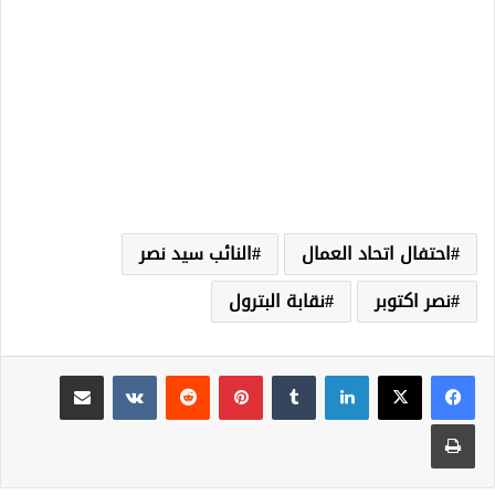
احتفال اتحاد العمال
النائب سيد نصر
نصر اكتوبر
نقابة البترول
لينكدإن
‏Tumblr
بينتيريست
‏Reddit
‏VKontakte
مشاركة عبر البريد
طباعة