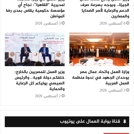
الجيزة.. ويوجه بسرعة صرف
لمديرية “القاهرة”: نجاح أي
الدعم والرعاية لأسر الضحايا
مؤسسة حكومية يقاس بمدى رضا
والمصابين
المواطن
6 أغسطس، 2026
3 أغسطس، 2026
وزارة العمل واتحاد عمال مصر
وزير العمل للمصريين بالخارج:
يوحدان الجهود في ندوة منظمة
خلفكم دولة قوية.. والرئيس
العمل العربية
السيسي يوليكم كل الرعاية
والحماية
3 أغسطس، 2026
2 أغسطس، 2026
قناة بوابة العمال على يوتيوب