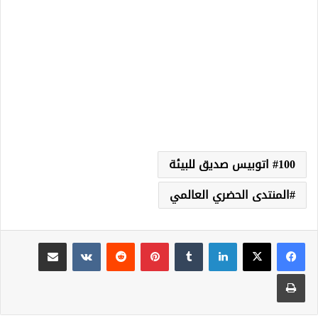
100 اتوبيس صديق للبيئة
المنتدى الحضري العالمي
لينكدإن
‏Tumblr
بينتيريست
‏Reddit
‏VKontakte
مشاركة عبر البريد
طباعة