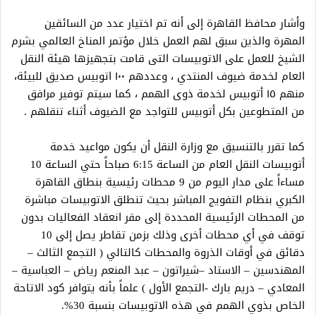
وأشار محافظ القاهرة إلى أنه تم اختيار عدد من السائقين
المهرة والذين سبق لهم العمل خلال مؤتمر المناخ العالمي بشرم
الشيخ للعمل على الاتوبيسات التى قامت بتجهيزها هيئة النقل
العام لخدمة ضيوف المنتدي ، وعددهم ١٠٠ اتوبيس صديق للبيئة،
منهم ١٥ أتوبيس لخدمة ذوى الهمم ، كما سيتم توفير مرافق
من المتطوعين بكل أتوبيس للتواجد مع الضيوف أثناء تنقلهم .
كما تقرر بالتنسيق مع وزارة النقل أن يكون مواعيد خدمة
أتوبيسات النقل العام من الساعة 6:15 صباحاً حتي الساعة 10
مساءاً على مدار اليوم من 9 محطات رئيسية بنطاق القاهرة
الكبري بنظام التفويج المباشر بحيث تنطلق الاتوبيسات مباشرة
من المحطات الرئيسية المحددة إلى مقر انعقاد الفعاليات بدون
توقف في أي محطات أخرى وذلك بزمن تقاطر يصل إلى 10
دقائق في أوقات الذروة والمحطات كالتالي ( التجمع الثالث –
المهندسين – الاستاد –شيراتون – عبد المنعم رياض – العباسية –
المعادي – دريم بارك -التجمع الأول ) علماً بأنه يتوافر كود الاتاحة
الخاص بذوي الهمم في هذه الاتوبيسات بنسبة 30%.