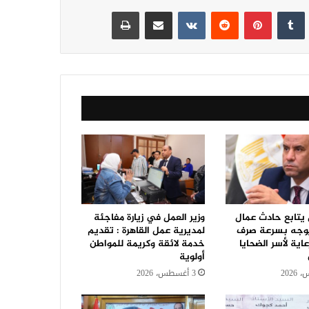
نكدإن
‏Tumblr
بينتيريست
‏Reddit
‏VKontakte
مشاركة عبر البريد
طباعة
 يتابع حادث عمال
وزير العمل في زيارة مفاجئة
ويوجه بسرعة صرف
لمديرية عمل القاهرة : تقديم
عاية لأسر الضحايا
خدمة لائقة وكريمة للمواطن
أولوية
3 أغسطس، 2026