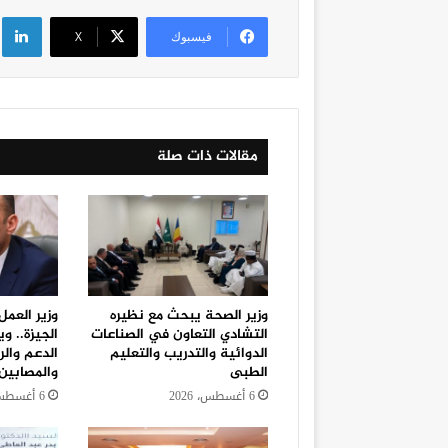
لي
فيسبوك
‫X
مقالات ذات صلة
وزير الصحة يبحث مع نظيره
وزير العمل
التشادي التعاون في الصناعات
الجيزة.. 
الدوائية والتدريب والتعليم
الدعم والر
الطبى
والمصابين
6 أغسطس، 2026
6 أغسطس، 2026