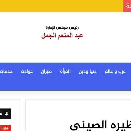
لة
عرب و عالم
دنيا ودين
المرأة
طيران
حوادث
خدمات
قن
ظيره الصيني