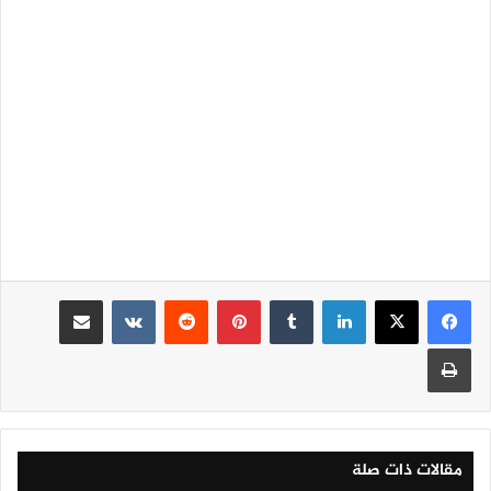
لينكدإن
‏Tumblr
بينتيريست
‏Reddit
‏VKontakte
مشاركة عبر البريد
طباعة
مقالات ذات صلة