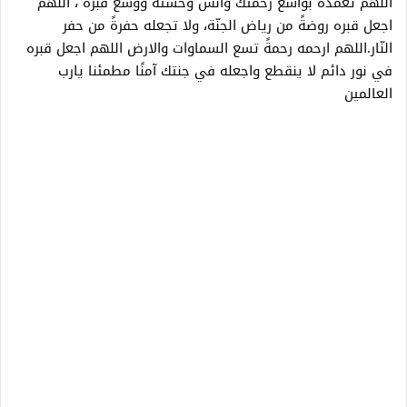
اللهم تغمده بواسع رحمتك وآنس وحشته ووسع قبره ، اللهمّ
اجعل قبره روضةً من رياض الجنّة، ولا تجعله حفرةً من حفر
النّار.اللهم ارحمه رحمةً تسع السماوات والارض اللهم اجعل قبره
في نور دائم لا ينقطع واجعله في جنتك آمنًا مطمئنا يارب
العالمين