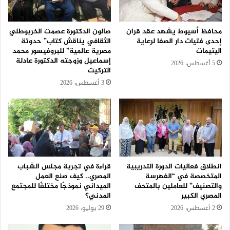
محافظ أسيوط يشهد عقد قران
صالون الدكتورة عصمت الخربوطلي
إحدى فتيات دار الصفا لرعاية
الثقافي يناقش كتاب” حدوتة
اليتيمات
مصرية عالمية” للبروفيسور محمد
إسماعيل وزوجته الدكتورة عادلة
5 أغسطس، 2026
التركيت
3 أغسطس، 2026
انطلاق فعاليات الدورة التدريبية
قراءة في تجربة مجلس الشباب
المتخصصة في “الفهرسة
المصري.. كيف صنع العمل
والتصنيف” للعاملين بالمتحف
الميداني نموذجًا مختلفًا للمجتمع
المصري الكبير
المدني؟
2 أغسطس، 2026
29 يوليو، 2026