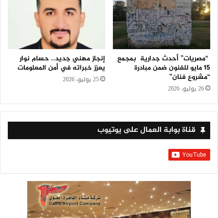
“مصريات” أحدث جدارية بمجمع
إنجاز مهني جديد.. حسام نوار
15 مايو للفنون ضمن مبادرة
يعزز خبراته في أمن المعلومات
“مشروع فنان”
25 يوليو، 2026
26 يوليو، 2026
قناة بوابة العمال على يوتيوب