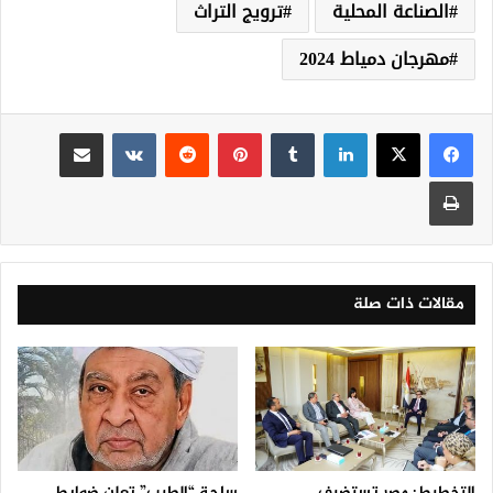
الصناعة المحلية
ترويج التراث
مهرجان دمياط 2024
لينكدإن
‏Tumblr
بينتيريست
‏Reddit
‏VKontakte
مشاركة عبر البريد
طباعة
مقالات ذات صلة
التخطيط: مصر تستضيف
ساحة “الطيب” تعلن ضوابط