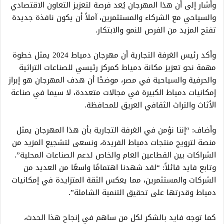
وأشار إلى أن هذا المهرجان يُعد فرصة لتعزيز التعاون الاقتصادي
والسياحي مع الشركاء والمستثمرين، آملاً أن يكون نافذة جديدة
تفتح المزيد من الفرص للنمو والابتكار.
وأكد رئيس الغرفة التجارية أن مهرجان دمياط 2024 يمثل خطوة
مهمة نحو تعزيز مكانة دمياط كمركز رئيسي للصناعات التراثية
والحرفية والسياحية في مصر، موضحًا أن هدف المهرجان هو إبراز
إمكانيات دمياط الكبيرة في مجالات متعددة، لا سيما في صناعة
الأثاث والتراث الثقافي العريق للمحافظة.
وأضاف: “إننا نؤمن في الغرفة التجارية بأن هذا المهرجان يمثل
منصة لترويج منتجات دمياط الفريدة، ونسعى لتشجيع المزيد من
الشراكات بين القطاعين العام والخاص لدعم الصناعات المحلية”.
وتابع فايد قائلاً: “لقد شهدنا اهتمامًا واسعًا من العديد من
الشركات والمستثمرين، مما يعكس الثقة المتزايدة في إمكانيات
دمياط وقدرتها على تحقيق التنمية الشاملة”.
كما توجه فايد بالشكر لكل من ساهم في إنجاح هذا الحدث،