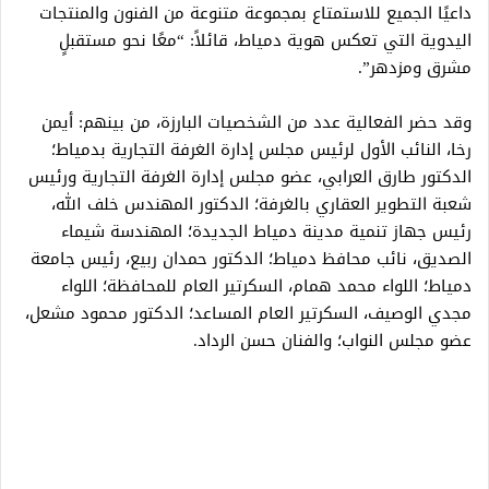
داعيًا الجميع للاستمتاع بمجموعة متنوعة من الفنون والمنتجات
اليدوية التي تعكس هوية دمياط، قائلاً: “معًا نحو مستقبلٍ
مشرق ومزدهر”.
وقد حضر الفعالية عدد من الشخصيات البارزة، من بينهم: أيمن
رخا، النائب الأول لرئيس مجلس إدارة الغرفة التجارية بدمياط؛
الدكتور طارق العرابي، عضو مجلس إدارة الغرفة التجارية ورئيس
شعبة التطوير العقاري بالغرفة؛ الدكتور المهندس خلف الله،
رئيس جهاز تنمية مدينة دمياط الجديدة؛ المهندسة شيماء
الصديق، نائب محافظ دمياط؛ الدكتور حمدان ربيع، رئيس جامعة
دمياط؛ اللواء محمد همام، السكرتير العام للمحافظة؛ اللواء
مجدي الوصيف، السكرتير العام المساعد؛ الدكتور محمود مشعل،
عضو مجلس النواب؛ والفنان حسن الرداد.