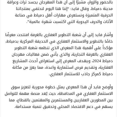
بالحضور والزوار، مشيرًا إلى أن هذا المهرجان يجسد تراث وعراقة
مدينة دمياط. وقال فايد: “إننا هنا اليوم لنحتفي بمنتجاتنا
الحرفية المتميزة ونستعرض مهارات أهل دمياط في صناعة
الأثاث والحرف اليدوية التي اكتسبت شهرة عالمية”.
وأشار فايد إلى أن شعبة التطوير العقاري بالغرفة افتتحت معرضًا
خاصًا بالتطوير والاستثمار العقاري في الحديقة المركزية بدمياط،
مؤكداً علي أهمية هذا المعرض الذي تنظمه شعبة التطوير
العقاري بالغرفة التجارية، والذي يأتي ضمن فعاليات مهرجان
دمياط 2024، ويهدف المعرض إلى استعراض أحدث المشاريع
العقارية، وتقديم فرص استثمارية واعدة، مما يعزز من مكانة
دمياط كمركز جاذب للاستثمار العقاري.
وأوضح فايد أن هذا المعرض يمثل خطوة محورية لتعزيز سوق
الاستثمار العقاري في المحافظة، حيث يُعد منصة مهمة للتواصل
بين المطورين العقاريين والمستثمرين والمهتمين بالقطاع، مما
يسهم في دعم الاقتصاد المحلي وتحقيق تنمية مستدامة.