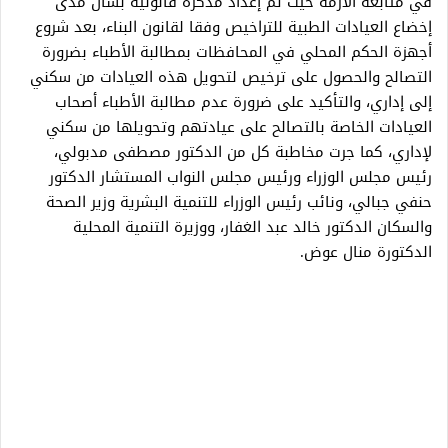
في متابعة الأزمة حيث تم إعداد مذكرة قانونية بشأن مدى
إخضاع العيادات الطبية للتراخيص وفقا لقانون البناء، بعد شروع
أجهزة الحكم المحلي في المحافظات بمطالبة الأطباء بضرورة
التصالح والحصول على ترخيص لتحويل هذه العيادات من سكني
إلى إداري، والتأكيد على ضرورة عدم مطالبة الأطباء أصحاب
العيادات الخاصة بالتصالح على عيادتهم وتحويلها من سكني
لإداري، كما جرت مخاطبة كل من الدكتور مصطفى مدبولي،
رئيس مجلس الوزراء ورئيس مجلس النواب المستشار الدكتور
حنفي جبالي، ونائب رئيس الوزراء للتنمية البشرية وزير الصحة
والسكان الدكتور خالد عبد الغفار، ووزيرة التنمية المحلية
الدكتورة منال عوض.