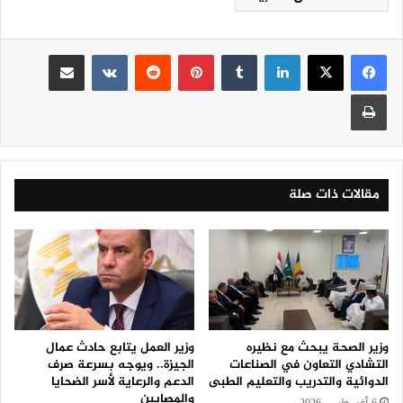
لينكدإن
‏Tumblr
بينتيريست
‏Reddit
‏VKontakte
مشاركة عبر البريد
طباعة
مقالات ذات صلة
وزير الصحة يبحث مع نظيره
وزير العمل يتابع حادث عمال
التشادي التعاون في الصناعات
الجيزة.. ويوجه بسرعة صرف
الدوائية والتدريب والتعليم الطبى
الدعم والرعاية لأسر الضحايا
والمصابين