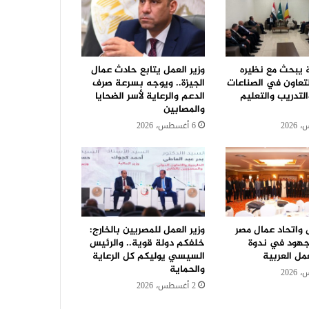
ة يبحث مع نظيره
وزير العمل يتابع حادث عمال
لتعاون في الصناعات
الجيزة.. ويوجه بسرعة صرف
التدريب والتعليم
الدعم والرعاية لأسر الضحايا
والمصابين
6 أغسطس، 2026
ل واتحاد عمال مصر
وزير العمل للمصريين بالخارج:
جهود في ندوة
خلفكم دولة قوية.. والرئيس
مل العربية
السيسي يوليكم كل الرعاية
والحماية
2 أغسطس، 2026