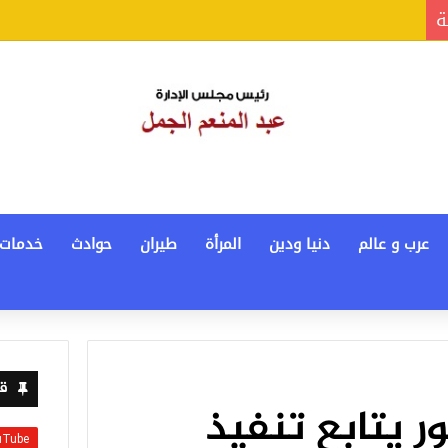
ة
عرب و عالم
دنيا ودين
المرأة
طيران
حوادث
خدمات
قن
ر يتابع تنفيذ