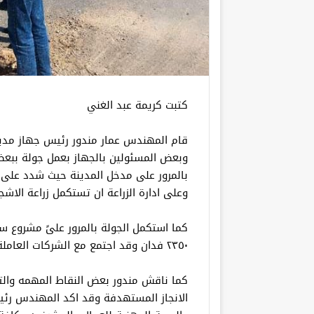
كتبت كريمة عبد الغني
قام المهندس عمار مندور رئيس جهاز مدين
وبعض المسئولين بالجهاز بعمل جولة ببعض
بالمرور على مدخل المدينة حيث شدد على ضر
وعلى ادارة الزراعة ان تستكمل زراعة الاشجا
كما استكمل الجولة بالمرور علىً مشروع 
٢٣٥٠ فدان وقد اجتمع مع الشركات العاملة والاستشاري المشرف على المشروع بموقع العمل.
كما ناقش مندور بعض النقاط المهمه وال
الانجاز المستهدفة وقد اكد المهندس رئي