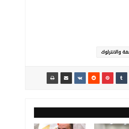
فة والانترلوك
نكدإن
‏Tumblr
بينتيريست
‏Reddit
‏VKontakte
مشاركة عبر البريد
طباعة