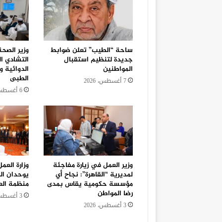
ساحة “الطيب” تعلن ضوابط
وزير الصح
جديدة لتنظيم استقبال
التشادي ا
المواطنين
الدوائية و
الطبى
7 أغسطس، 2026
6 أغسطس، 2026
وزير العمل في زيارة مفاجئة
وزارة العم
لمديرية “القاهرة”: نجاح أي
يوحدان ال
مؤسسة حكومية يقاس بمدى
منظمة الع
رضا المواطن
3 أغسطس، 2026
3 أغسطس، 2026