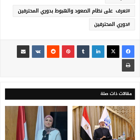
تعرف على نظام الصعود والهبوط بدوري المحترفين
دوري المحترفين
لينكدإن
‏Tumblr
بينتيريست
‏Reddit
‏VKontakte
مشاركة عبر البريد
طباعة
مقالات ذات صلة