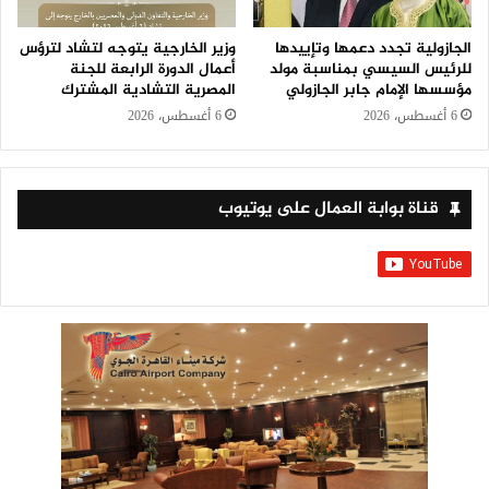
الجازولية تجدد دعمها وتإييدها
وزير الخارجية يتوجه لتشاد لترؤس
للرئيس السيسي بمناسبة مولد
أعمال الدورة الرابعة للجنة
مؤسسها الإمام جابر الجازولي
المصرية التشادية المشترك
6 أغسطس، 2026
6 أغسطس، 2026
قناة بوابة العمال على يوتيوب