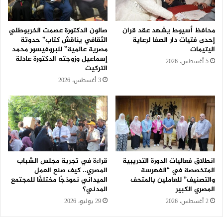
محافظ أسيوط يشهد عقد قران
صالون الدكتورة عصمت الخربوطلي
إحدى فتيات دار الصفا لرعاية
الثقافي يناقش كتاب” حدوتة
اليتيمات
مصرية عالمية” للبروفيسور محمد
إسماعيل وزوجته الدكتورة عادلة
5 أغسطس، 2026
التركيت
3 أغسطس، 2026
انطلاق فعاليات الدورة التدريبية
قراءة في تجربة مجلس الشباب
المتخصصة في “الفهرسة
المصري.. كيف صنع العمل
والتصنيف” للعاملين بالمتحف
الميداني نموذجًا مختلفًا للمجتمع
المصري الكبير
المدني؟
2 أغسطس، 2026
29 يوليو، 2026