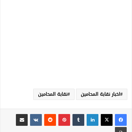
اخبار نقابة المحامين
نقابة المحامين
لينكدإن
‏Tumblr
بينتيريست
‏Reddit
‏VKontakte
مشاركة عبر البريد
طباعة