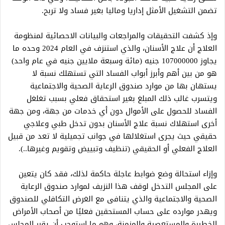
تضمن التشغيل الأمثل إداريا وماليا بغير فساد ولا تربح.
وإذ كشفت التحقيقات والمراجعات والبيانات الاحصائية لمنظومة
العلاج أن علاج الأسنان، والذي استنزف في العام 2024 وحده ما
يجاوز 107000000 جنيه (مائة وسبعة ملايين جنيه في عام واحد)
هو من بين أهم وأبرز أبواب الفساد التي تستهلك نسبة لا
يستهان بها من موارد صندوق الرعاية الصحية والاجتماعية
ويتسرب غالب ذلك المبلغ بغير استحقاق فعلي بسبب تغلغل
الفساد للحصول على الأموال دون أي خدمات من جهة، ومن جهة
أخرى استهلاك نسبة علاج الأسنان بدون تدخل طبي وعلاجي
حقيقي حيث يجرى استغلالها في جوانب تجميلية لا تعد من قبيل
العلاج الفعلي أو الحقيقي (تنظيف وتبييض وتقويم وغيرها..).
وإزاء استحالة وضع ضوابط عاجلة حاكمة لذلك، فقد كان يتعين
على المجلس التدخل لوقف هذا النزيف لموارد صندوق الرعاية
الصحية والاجتماعية والذي يتنافى مع الغرض التكافلي للصندوق
ويهدر موارده على حساب المستحقين فعليًا من أصحاب الأمراض
الخطيرة والمستعصية والمزمنة، وهو ما استوجب أن يقرر المجلس