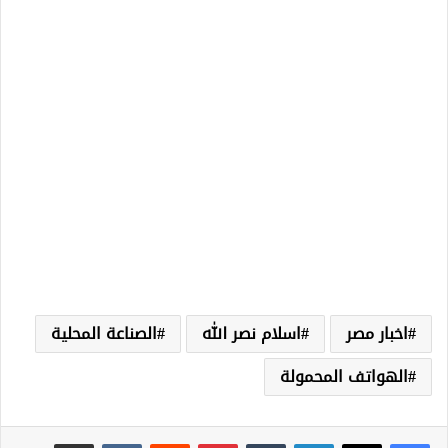
اخبار مصر
اسلام نصر الله
الصناعة المحلية
الهواتف المحمولة
لينكدإن
‏Tumblr
بينتيريست
‏Reddit
‏VKontakte
مشاركة عبر البريد