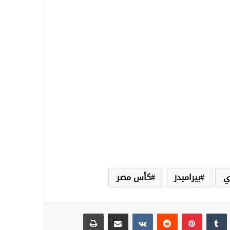
ي
بيراميدز
كأس مصر
نكدإن
‏Tumblr
بينتيريست
‏Reddit
‏VKontakte
مشاركة عبر البريد
طباعة