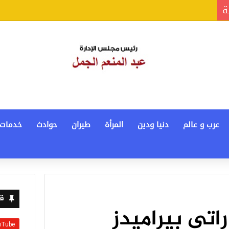
ة
عرب و عالم
دنيا ودين
المرأة
طيران
حوادث
خدمات
قن
اتي بيراميدز