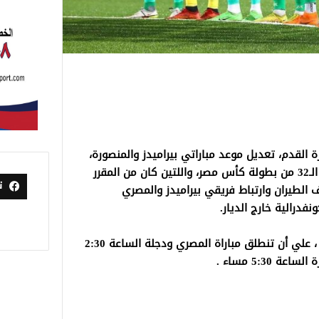
ة القدم، تعديل موعد مباراتي بيراميدز والمنصورة،
والمصري ووادي دجلة ضمن منافسات دور الـ32 من بطولة كأس مصر، واللتين كان من المقرر
ت
ب ظروف الطيران وارتباط فريقي بيراميدز والمصري
درالية خارج الديار.
وتقرر إقامة المباراتين يوم 4 فبراير المقبل ، علي أن تنطلق مباراة المصري ودجلة الساعة 2:30
 5:30 مساء .