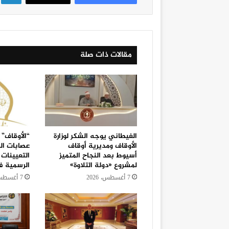
مقالات ذات صلة
الغيطاني يوجه الشكر لوزارة
“الأوقاف” 
الأوقاف ومديرية أوقاف
عصابات ال
أسيوط بعد النجاح المتميز
التعيينات 
لمشروع «دولة التلاوة»
الرسمية 
7 أغسطس، 2026
7 أغسطس، 2026