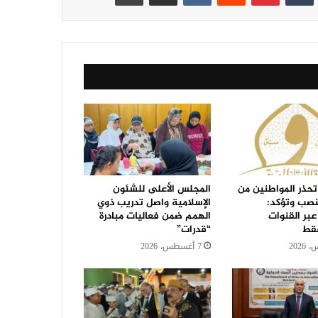
تحذر المواطنين من
المجلس الأعلى للشئون
نصب وتؤكد:
الإسلامية واصل تدريب ذوي
عبر القنوات
الهمم ضمن فعاليات مبادرة
فقط
“قدرات”
7 أغسطس، 2026