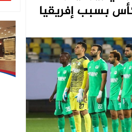
أس بسبب إفريقيا