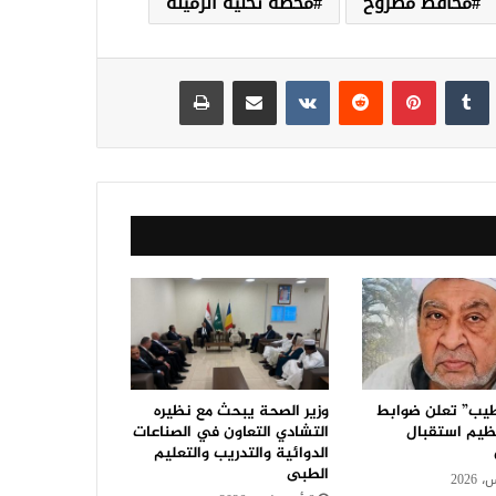
محافظ مطروح
محطة تحلية الرميلة
نكدإن
‏Tumblr
بينتيريست
‏Reddit
‏VKontakte
مشاركة عبر البريد
طباعة
يب” تعلن ضوابط
وزير الصحة يبحث مع نظيره
ظيم استقبال
التشادي التعاون في الصناعات
الدوائية والتدريب والتعليم
الطبى