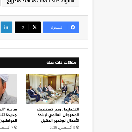
اللواء خالد شعيب محافظ مطروح
لي
فيسبوك
‫X
مقالات ذات صلة
التخطيط: مصر تستضيف
ساحة “الط
المهرجان العالمي لريادة
جديدة لتن
الأعمال نوفمبر المقبل
المواطنين
9 أغسطس، 2026
7 أغسطس، 2026