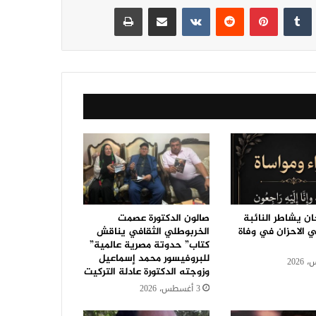
نكدإن
‏Tumblr
بينتيريست
‏Reddit
‏VKontakte
مشاركة عبر البريد
طباعة
ن يشاطر النائبة
صالون الدكتورة عصمت
بي الاحزان في وفاة
الخربوطلي الثقافي يناقش
كتاب” حدوتة مصرية عالمية”
للبروفيسور محمد إسماعيل
وزوجته الدكتورة عادلة التركيت
3 أغسطس، 2026