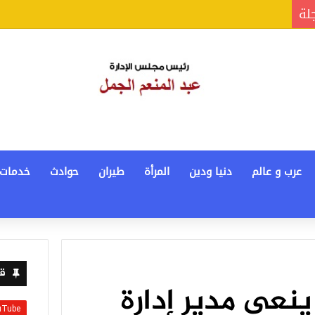
جلة
عرب و عالم
دنيا ودين
المرأة
طيران
حوادث
خدمات
قن
نعى مدير إدارة