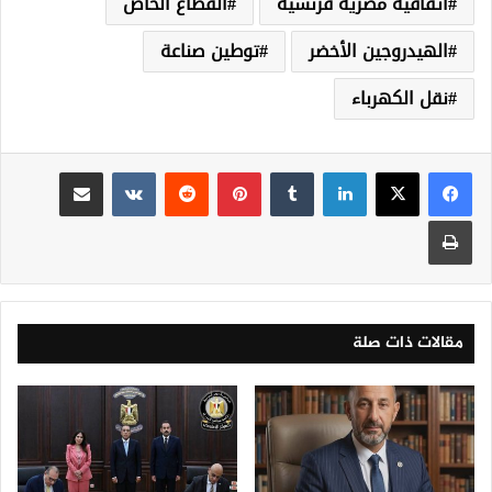
اتفاقية مصرية فرنسية
القطاع الخاص
الهيدروجين الأخضر
توطين صناعة
نقل الكهرباء
لينكدإن
‏Tumblr
بينتيريست
‏Reddit
‏VKontakte
مشاركة عبر البريد
طباعة
مقالات ذات صلة