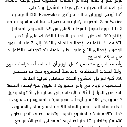
فرص عمل واسعة، بدءًا من العمالة المطلوبة خلال مرحلة الإنشاء،
ثم العمالة التشغيلية خلال مرحلة التشغيل والإنتاج.
كما أوضح الوزير أن تحالف شركتي EDF Renewables الفرنسية
وZero Waste المصرية-الإماراتية سيضخ استثمارات مباشرة بقيمة
2 مليار يورو لتمويل المرحلة الأولى من هذا المشروع المتكامل
لإنتاج 300 الف طن سنويا من الامونيا الخضراء، على أن تصل
التكلفة الاستثمارية الإجمالية للمراحل الثلاث إلى 7 مليارات يورو
للوصول لإجمالي انتاج مليون طن سنويا، يتم تمويلها بالكامل من
قبل شركة المشروع.
وأضاف الفريق مهندس كامل الوزير أن التحالف أعد دراسة جدوى
أولية لتحديد المتطلبات الأساسية للمشروع، حيث تم تخصيص
368 كم² لمراحل المشروع الثلاث كمناطق لتوليد الطاقة
الشمسية والرياح في رأس شقير و1.2 مليون متر² لإنشاء المصنع
المخصص للمراحل الثلاث بالإضافة إلى مسار نقل الكهرباء بطول
7 كم وعرض 100 متر. أيضاً ستقوم شركة المشروع بإنشاء وحدة
لتحلية مياه البحر لتوفير المياه اللازمة لجميع مراحل المشروع.
كما ستقوم شركة المشروع بتمويل وتطوير رصيف شحن بطول
400 متر وغاطس 17 متر لصالح هيئة موانئ البحر الأحمر، مع