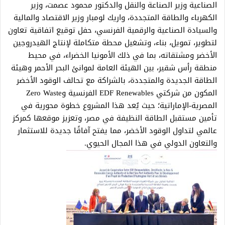
الصناعية وزير الصناعة والنقل والدكتور محمود عصمت، وزير
الكهرباء والطاقة المتجددة، واريك لومبار وزير الاقتصاد والمالية
والسيادة الصناعية والرقمية الفرنسي، حفل توقيع اتفاقية تعاون
لتطوير، تمويل، بناء، وتشغيل محطة متكاملة لإنتاج الهيدروجين
الأخضر ومشتقاته، بما في ذلك الأمونيا الخضراء، في محيط
منطقة رأس شقير، بين الهيئة العامة لموانئ البحر الأحمر وهيئة
الطاقة الجديدة والمتجددة، بالشراكة مع تحالف الوقود الأخضر
المكون من شركتي EDF Renewables الفرنسية وZero Waste
المصرية-الإماراتية؛ حيث يُعد هذا المشروع خطوة محورية في
تأمين مستقبل الطاقة النظيفة في مصر، وتعزيز موقعها كمركز
عالمي لتداول الوقود الأخضر، مما يفتح آفاقًا جديدة للاستثمار
والتعاون الدولي في هذا المجال الحيوي.