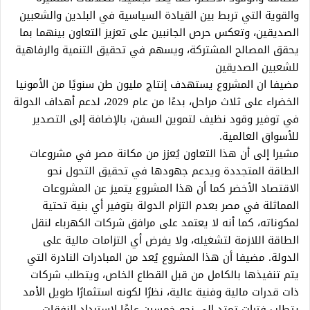
والقوية التي تربط بين القيادة السياسية في البلدين والشعبين
الصديقين، وتعكس حرص الجانبين على تعزيز التعاون بينهما بما
يحقق المصالح المشتركة، ويسهم في تحقيق التنمية والرفاهية
للشعبين الصديقين
مضيفا ان المشروع يستهدف إنتاج مليون طن سنويًا من الأمونيا
الخضراء على ثلاث مراحل، بدءًا من عام 2029، لدعم أهداف الدولة
في توفير وقود نظيف لتموين السفن، بالإضافة إلى التصدير
للأسواق العالمية.
مشيرا إلى أن هذا التعاون يُعزز من مكانة مصر في مشروعات
الطاقة المتجددة ويدعم جهودها في تحقيق التحول نحو
الاقتصاد الأخضر كما أن هذا المشروع يتميز عن المشروعات
المماثلة في مصر بعدم التزام الدولة بتوفير أي بنية تحتية
لمكوناته، كما أنه لا يعتمد على مرافق شركات الكهرباء لنقل
الطاقة اللازمة لتشغيله، ولا يفرض أي التزامات مالية على
الدولة. مضيفا أن هذا المشروع يُعد من المبادرات النادرة التي
يتم تنفيذها بالكامل من قبل القطاع الخاص، ويتطلب شركات
ذات قدرات مالية وفنية عالية، نظرًا لكونه استثمارًا طويل الأمد
يتطلب فترات تمتد إلى نحو خمسين عامًا لاسترداد النفقات