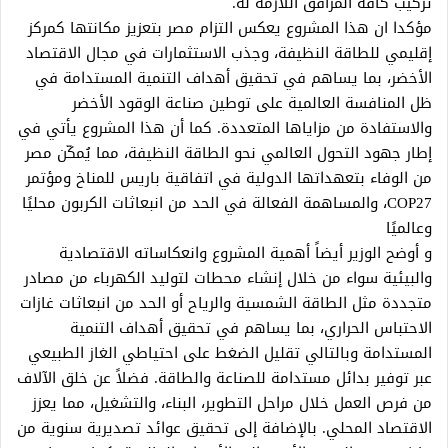
تركيب كافة المرافق اللازمة له.
مؤكدا ان هذا المشروع يعكس التزام مصر بتعزيز مكانتها كمركز
إقليمي للطاقة النظيفة، وجذب الاستثمارات في مجال الاقتصاد
الأخضر، بما يساهم في تحقيق أهداف التنمية المستدامة في
ظل المنافسة العالمية على توطين صناعة الوقود الأخضر
والاستفادة من مزاياها المتعددة. كما أن هذا المشروع يأتي في
إطار جهود التحول العالمي نحو الطاقة النظيفة، مما يُمكّن مصر
من الوفاء بتعهداتها الدولية في اتفاقية باريس للمناخ ومؤتمر
COP27، والمساهمة الفعالة في الحد من انبعاثات الكربون محليًا
وعالميًا
و أوضح الوزير أيضاً أهمية المشروع وانعكاساته الاقتصادية
والبيئية سواء من خلال إنشاء محطات لتوليد الكهرباء من مصادر
متجددة مثل الطاقة الشمسية والرياح أو الحد من انبعاثات غازات
الاحتباس الحراري، بما يساهم في تحقيق أهداف التنمية
المستدامة وبالتالي تقليل الضغط على احتياطي الغاز الطبيعي
عبر توفير بدائل مستدامة للصناعة والطاقة. فضلاً عن خلق الآلاف
من فرص العمل خلال مراحل التطوير، البناء، والتشغيل، مما يعزز
الاقتصاد المحلي. بالإضافة إلى تحقيق عوائد تصديرية سنوية من