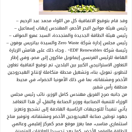
وقد قام بتوقيع الاتفاقية كل من اللواء محمد عبد الرحيم –
رئيس هيئة موانئ البحر الأحمر، المهندس إيهاب إسماعيل –
رئيس هيئة الطاقة الجديدة والمتجددة، السيد عمرو الصواف –
رئيس مجلس إدارة شركة Zero Waste والسيدة بياتريس بوفون –
رئيسة شركة EDF Renewables> . وجاء ذلك على هامش الزيارة
الهامة للرئيس الفرنسي إيمانويل ماكرون إلى مصر، وفي إطار
التعاون الاستراتيجي الكبير بين البلدين، تم توقيع اتفاقية تعاون
لتطوير، تمويل، بناء، وتشغيل محطة متكاملة لإنتاج الهيدروجين
الأخضر ومشتقاته، بما في ذلك الأمونيا الخضراء، في محيط
منطقة رأس شقير.
من جانبه صرح الفريق مهندس كامل الوزير، نائب رئيس مجلس
الوزراء للتنمية الصناعية ووزير الصناعة والنقل، أن هذا التعاقد
يأتي تنفيذاً للتوجيهات الرئاسية الهادفة إلى تشجيع وتعزيز
جهود توطين صناعة الهيدروجين الأخضر ومشتقاته، وتوفير مناخ
استثماري مناسب، مما يعزز موقع مصر كمركز إقليمي وعالمي
للطاقة والوقود الأخضر. كما يعد تجسيدا للعلاقات المتميزة