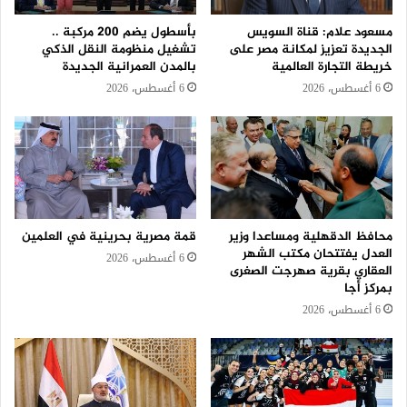
مسعود علام: قناة السويس
بأسطول يضم 200 مركبة ..
الجديدة تعزيز لمكانة مصر على
تشغيل منظومة النقل الذكي
خريطة التجارة العالمية
بالمدن العمرانية الجديدة
6 أغسطس، 2026
6 أغسطس، 2026
محافظ الدقهلية ومساعدا وزير
قمة مصرية بحرينية في العلمين
العدل يفتتحان مكتب الشهر
6 أغسطس، 2026
العقاري بقرية صهرجت الصغرى
بمركز أجا
6 أغسطس، 2026