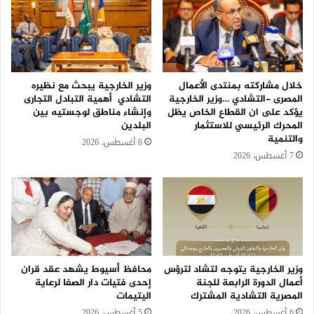
خلال مشاركته بمنتدى الأعمال
وزير الخارجية يبحث مع نظيره
المصرى -التشادي …وزير الخارجية
التشادي أهمية التبادل التجارى
يؤكد على ان القطاع الخاص يظل
وإنشاء مناطق لوجستيه بين
المحرك الرئيسي للاستثمار
البلدين
والتنمية
6 أغسطس، 2026
7 أغسطس، 2026
وزير الخارجية يتوجه لتشاد لترؤس
محافظ أسيوط يشهد عقد قران
أعمال الدورة الرابعة للجنة
إحدى فتيات دار الصفا لرعاية
المصرية التشادية المشترك
اليتيمات
6 أغسطس، 2026
5 أغسطس، 2026