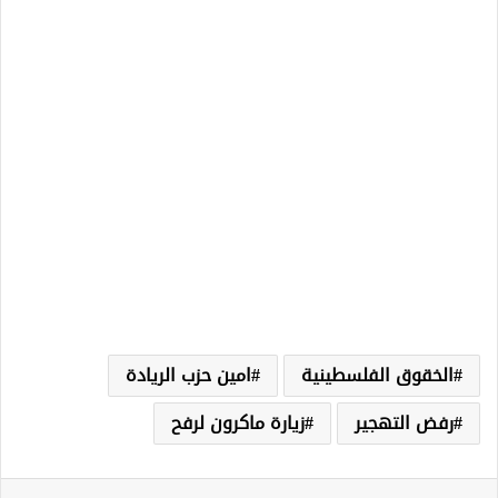
الخقوق الفلسطينية
امين حزب الريادة
رفض التهجير
زيارة ماكرون لرفح
لينكدإن
‏Tumblr
بينتيريست
‏Reddit
‏VKontakte
مشاركة عبر البريد