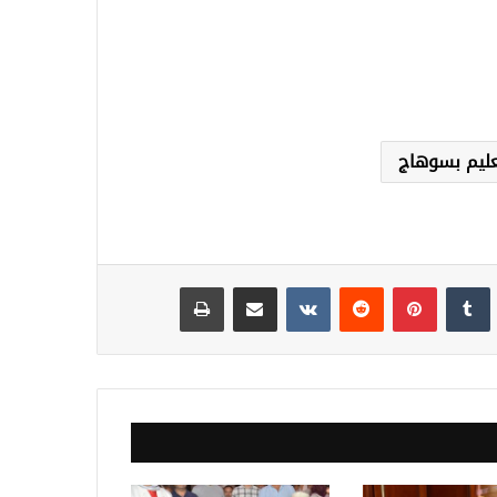
عليم بسوهاج
نكدإن
‏Tumblr
بينتيريست
‏Reddit
‏VKontakte
مشاركة عبر البريد
طباعة