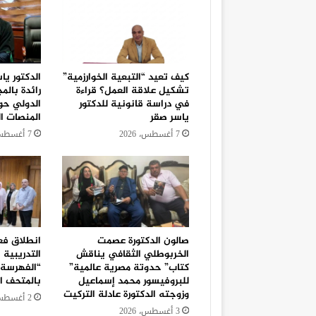
كيف تعيد “التبعية الخوارزمية”
الدكتور يا
تشكيل علاقة العمل؟ قراءة
رائدة بالم
في دراسة قانونية للدكتور
الدولي حو
ياسر صقر
المنصات ال
7 أغسطس، 2026
7 أغسطس، 2026
صالون الدكتورة عصمت
انطلاق فعا
الخربوطلي الثقافي يناقش
التدريبية
كتاب” حدوتة مصرية عالمية”
“الفهرسة 
للبروفيسور محمد إسماعيل
بالمتحف ال
وزوجته الدكتورة عادلة التركيت
2 أغسطس، 2026
3 أغسطس، 2026