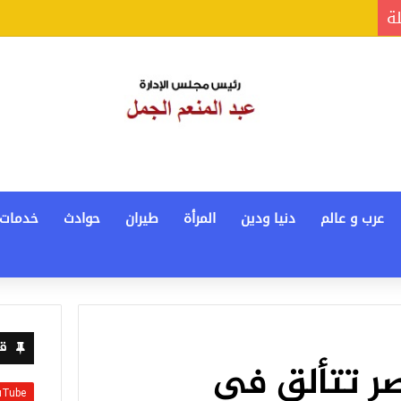
لة
عرب و عالم
دنيا ودين
المرأة
طيران
حوادث
خدمات
قن
ر تتألق فى