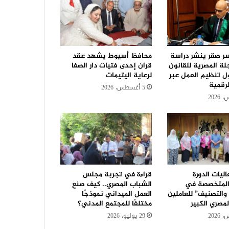
سر صقر ينشر دراسة
محافظ أسيوط يشهد عقد
جلة المصرية للقانون
قران إحدى فتيات دار الصفا
ل تنظيم العمل عبر
لرعاية اليتيمات
رقمية
5 أغسطس، 2026
ليات الدورة
قراءة في تجربة مجلس
 المتخصصة في
الشباب المصري.. كيف صنع
والتصنيف” للعاملين
العمل الميداني نموذجًا
مصري الكبير
مختلفًا للمجتمع المدني؟
29 يوليو، 2026