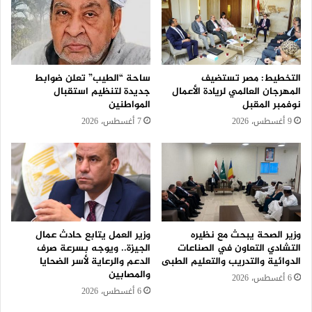
التخطيط: مصر تستضيف
ساحة “الطيب” تعلن ضوابط
المهرجان العالمي لريادة الأعمال
جديدة لتنظيم استقبال
نوفمبر المقبل
المواطنين
9 أغسطس، 2026
7 أغسطس، 2026
وزير الصحة يبحث مع نظيره
وزير العمل يتابع حادث عمال
التشادي التعاون في الصناعات
الجيزة.. ويوجه بسرعة صرف
الدوائية والتدريب والتعليم الطبى
الدعم والرعاية لأسر الضحايا
والمصابين
6 أغسطس، 2026
6 أغسطس، 2026