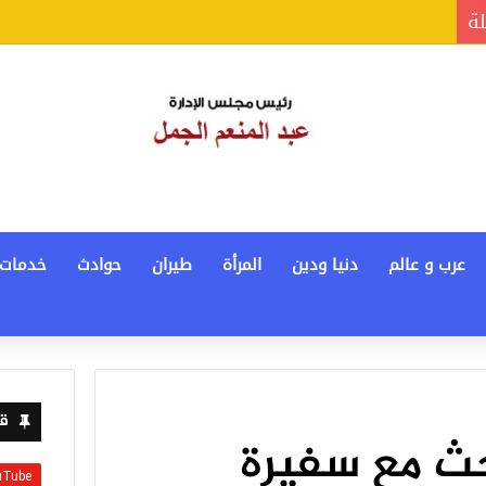
لة
عرب و عالم
دنيا ودين
المرأة
طيران
حوادث
خدمات
قن
حث مع سفيرة