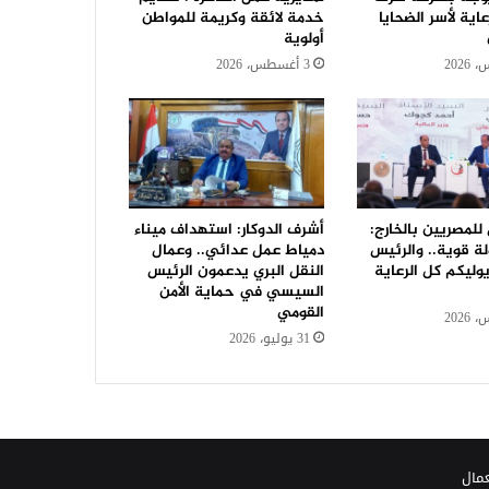
عاية لأسر الضحايا
خدمة لائقة وكريمة للمواطن
أولوية
3 أغسطس، 2026
 للمصريين بالخارج:
أشرف الدوكار: استهداف ميناء
ة قوية.. والرئيس
دمياط عمل عدائي.. وعمال
ليكم كل الرعاية
النقل البري يدعمون الرئيس
السيسي في حماية الأمن
القومي
31 يوليو، 2026
عمال