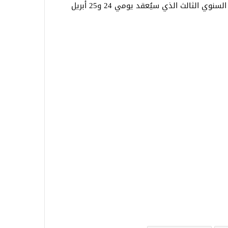
للمشاركة في منتدى أجندة المدن الذكية السنوي الثالث الذي سيُعقد يومي 24 و25 أبريل