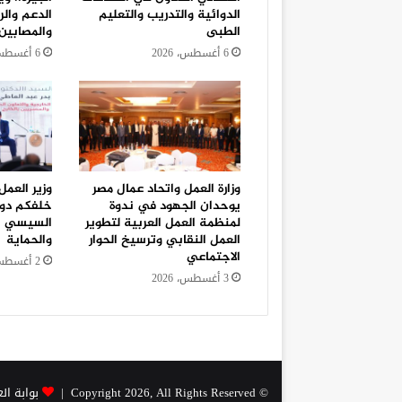
الدوائية والتدريب والتعليم
الدعم والر
الطبى
والمصابين
6 أغسطس، 2026
6 أغسطس، 2026
وزارة العمل واتحاد عمال مصر
وزير العمل
يوحدان الجهود في ندوة
خلفكم دول
لمنظمة العمل العربية لتطوير
السيسي يو
العمل النقابي وترسيخ الحوار
والحماية
الاجتماعي
2 أغسطس، 2026
3 أغسطس، 2026
© Copyright 2026, All Rights Reserved |
بوابة ال