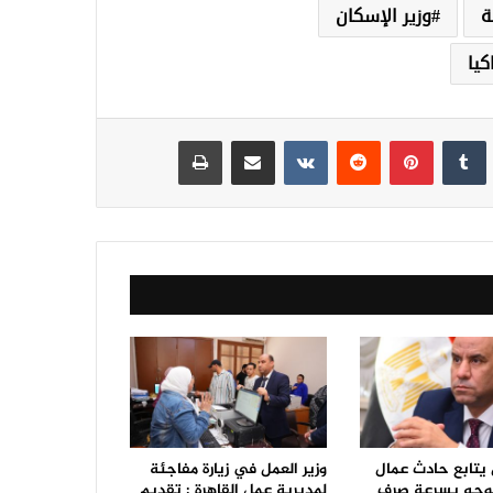
ة
وزير الإسكان
كيا
نكدإن
‏Tumblr
بينتيريست
‏Reddit
‏VKontakte
مشاركة عبر البريد
طباعة
 يتابع حادث عمال
وزير العمل في زيارة مفاجئة
ويوجه بسرعة صرف
لمديرية عمل القاهرة : تقديم