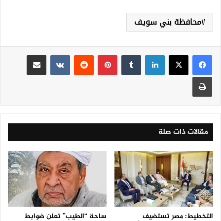
محافظة بني سويف
لينكدإن
‏Tumblr
بينتيريست
‏Reddit
‏VKontakte
مشاركة عبر البريد
طباعة
مقالات ذات صلة
التخطيط: مصر تستضيف
ساحة “الطيب” تعلن ضوابط