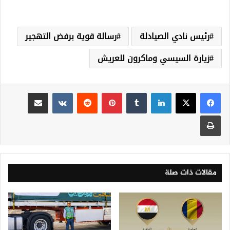
رئيس نادي الصيادلة
رسالة قوية برفض التهجير
زيارة السيسي وماكرون للعريش
لينكدإن
‏Tumblr
بينتيريست
‏Reddit
‏VKontakte
مشاركة عبر البريد
طباعة
مقالات ذات صلة