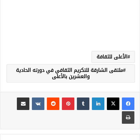
الأعلى للثقافة
ملتقى الشارقة للتكريم الثقافي في دورته الحادية
والعشرين بالأعلى
لينكدإن
‏Tumblr
بينتيريست
‏Reddit
‏VKontakte
مشاركة عبر البريد
طباعة