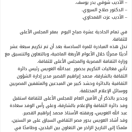
– الأديب شوقي بدر يوسف.
– الدكتور صلاح السروي.
– الأديب عزت القمحاوي.
في تمام الحادية عشرة صباح اليوم بمقر المجلس الأعلى
للثقافة.
تحل هذه المبادرة للمرة السادسة بعد أن تم تكريم سبعة عشر
أديبًا مصريًّا خلال الأعوام الأربعة الماضية، وبالتعاون والتنسيق مع
وزارة الثقافة المصرية والمجلس الأعلى للثقافة.
تأتي فعاليات التكريم بحضور عبدالله العويس رئيس دائرة
الثقافة بالشارقة، محمد إبراهيم القصير مدير إدارة الشؤون
الثقافية بالدائرة وحشد كبير من المبدعين والمثقفين المصريين
ووسائل الإعلام المختلفة.
وجدير بالذكر أن الأمين العام للمجلس الأعلى للثقافة استقبل
وفد دائرة الثقافة والإعلام بالشارقة، وعلى رأس الوفد سعادة
عبد الله العويس، ورفقته الأستاذ محمد إبراهيم القصير.
وقد أشاد العويس بدور مصر الثقافي السباق على مر السنين،
ملمحًا إلى التاريخ الزاخر من التعاون بين البلدين، وطامحًا في