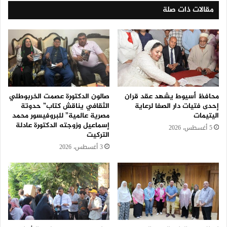
مقالات ذات صلة
محافظ أسيوط يشهد عقد قران
صالون الدكتورة عصمت الخربوطلي
إحدى فتيات دار الصفا لرعاية
الثقافي يناقش كتاب” حدوتة
اليتيمات
مصرية عالمية” للبروفيسور محمد
إسماعيل وزوجته الدكتورة عادلة
5 أغسطس، 2026
التركيت
3 أغسطس، 2026