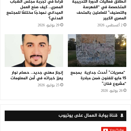
انطلاق فعاليات الدورة التدريبية
قراءة في تجربة مجلس الشباب
المتخصصة في “الفهرسة
المصري.. كيف صنع العمل
والتصنيف” للعاملين بالمتحف
الميداني نموذجًا مختلفًا للمجتمع
المصري الكبير
المدني؟
2 أغسطس، 2026
29 يوليو، 2026
“مصريات” أحدث جدارية بمجمع
إنجاز مهني جديد.. حسام نوار
15 مايو للفنون ضمن مبادرة
يعزز خبراته في أمن المعلومات
“مشروع فنان”
25 يوليو، 2026
26 يوليو، 2026
قناة بوابة العمال على يوتيوب