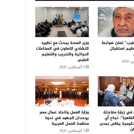
يب” تعلن ضوابط
وزير الصحة يبحث مع نظيره
ظيم استقبال
التشادي التعاون في الصناعات
الدوائية والتدريب والتعليم
الطبى
6 أغسطس، 2026
 في زيارة مفاجئة
وزارة العمل واتحاد عمال مصر
لقاهرة”: نجاح أي
يوحدان الجهود في ندوة
ومية يقاس بمدى
منظمة العمل العربية
ن
3 أغسطس، 2026