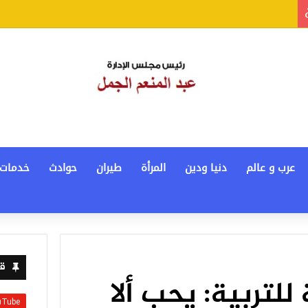
عرب و عالم
دنيا ودين
المرأة
طيران
حوادث
خدمات
قن
للتربية: يحب ألا