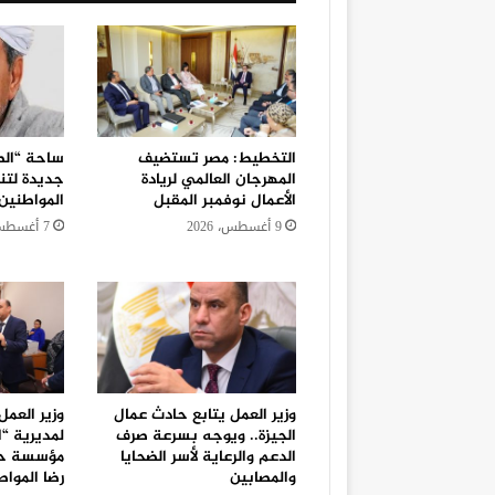
التخطيط: مصر تستضيف
ساحة “الط
المهرجان العالمي لريادة
جديدة لتن
الأعمال نوفمبر المقبل
المواطنين
9 أغسطس، 2026
7 أغسطس، 2026
وزير العمل يتابع حادث عمال
وزير العمل
الجيزة.. ويوجه بسرعة صرف
لمديرية “ا
الدعم والرعاية لأسر الضحايا
مؤسسة حك
والمصابين
رضا المواط