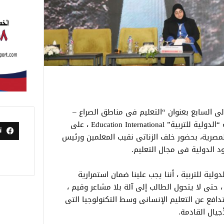
ولى السابع بعنوان “التعليم فى مناطق الصراع –
التحديات والحلول”، والذى تنظمه المنظمة “الدولية للتربية” Education International ، على
ت
لمصرية، بحضور خلف الزناتى نقيب المعلمين ورئيس
ود الدولية فى مجال التعليم.
ولية للتربية ، أننا يجب علينا ضمان استمرارية
 حتى لا يتحول الطالب إلى آلة بلا مشاعر وقيم ،
افع عن التعليم الإنسانى وسط التكنولوجيا التى
جيال القادمة.