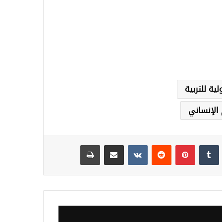
ية للتربية
 الإنساني
نكدإن
‏Tumblr
بينتيريست
‏Reddit
‏VKontakte
مشاركة عبر البريد
طباعة