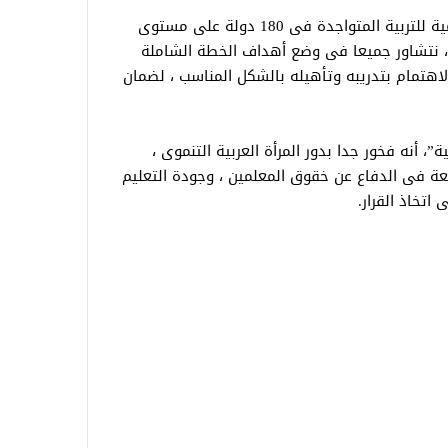
وقال ديفيد إدوارد ، إننا فى منظمة العالمية للتربية المتواجدة فى 180 دولة على مستوى
ية، نتشاور جميعا فى وضع أهداف الخطة الشاملة
معلم والاهتمام بتدريبه وتأهيله بالشكل المناسب ، لضمان
”، أنه فخور جدا بدور المرأة العربية التنموى ،
ة فى الدفاع عن خقوق المعلمين ، وجودة التعليم
تخاذ القرار.