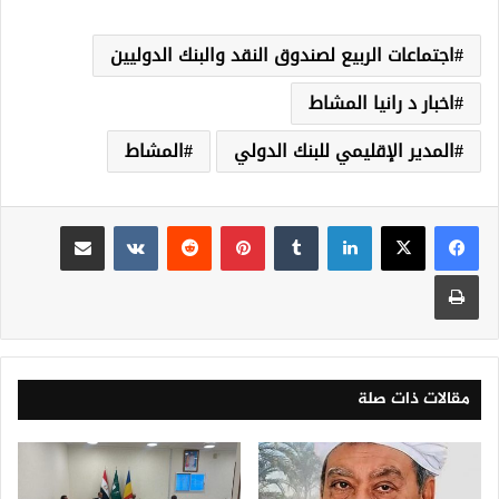
اجتماعات الربيع لصندوق النقد والبنك الدوليين
اخبار د رانيا المشاط
المدير الإقليمي للبنك الدولي
المشاط
لينكدإن
‏Tumblr
بينتيريست
‏Reddit
‏VKontakte
مشاركة عبر البريد
طباعة
مقالات ذات صلة