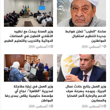
ساحة “الطيب” تعلن ضوابط
وزير الصحة يبحث مع نظيره
جديدة لتنظيم استقبال
التشادي التعاون في الصناعات
المواطنين
الدوائية والتدريب والتعليم الطبى
7 أغسطس، 2026
6 أغسطس، 2026
وزير العمل يتابع حادث عمال
وزير العمل في زيارة مفاجئة
الجيزة.. ويوجه بسرعة صرف
لمديرية “القاهرة”: نجاح أي
الدعم والرعاية لأسر الضحايا
مؤسسة حكومية يقاس بمدى رضا
والمصابين
المواطن
6 أغسطس، 2026
3 أغسطس، 2026