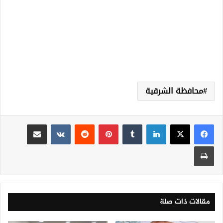
محافظة الشرقية
لينكدإن
‏Tumblr
بينتيريست
‏Reddit
‏VKontakte
مشاركة عبر البريد
طباعة
مقالات ذات صلة