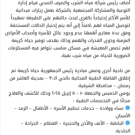
أضاف رئيس شركة مياه الشرب والصرف الصحي قيام إدارة
التوعية والمشاركة المجتمعية بالشركة بعمل زيارات ميدانية
للأسر الأكثر إحتياجاً بالقرى لبحث حالتهم على الطبيعة تمهيداً
لتوصيل المياه لهم ،لافتاً إلي أنه يتم إختيار الحالات المستحقة
وفق عدة معايير أهمها عدم وجود عائل للأسرة وأصحاب الأمراض
المزمنة وذوى القدرات والهمم وذلك بهدف توفير حياة كريمة
لهم تضمن المعيشة في مسكن مناسب تتوافر فيه المستلزمات
الضرورية للحياة من مياه شرب نقية.
من ناحية أخرى وضمن مبادرة رئيس الجمهورية حياة كريمة تم
إطلاق القافلة الطبية المجانية بالحي الـ٣٠ – بمدينة العاشر من
رمضان – محافظة الشرقية.
يومي الخميس والجمعة ١٠ – ١١ إبريل ٢٠٢٥ وذلك للكشف والعلاج
مجانًا في التخصصات الطبية :
نساء وولادة – خدمات تنظيم الأسرة – الأطفال – الرمد –
الأسنان.
الباطنة – الأنف والأذن والحنجرة – العظام – الجراحة –
الجلدية.